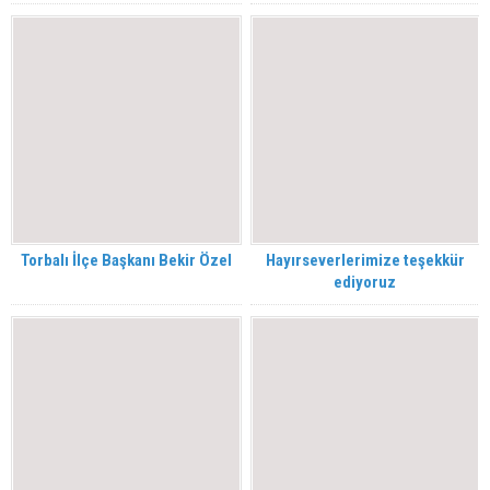
Torbalı İlçe Başkanı Bekir Özel
Hayırseverlerimize teşekkür
ediyoruz