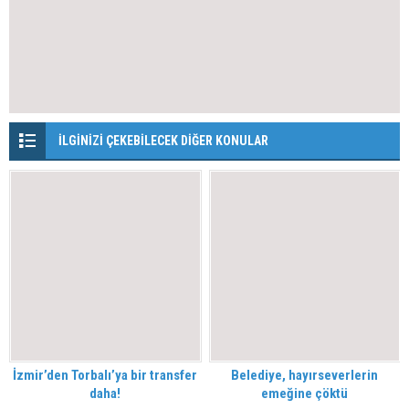
İLGİNİZİ ÇEKEBİLECEK DİĞER KONULAR
İzmir’den Torbalı’ya bir transfer
Belediye, hayırseverlerin
daha!
emeğine çöktü