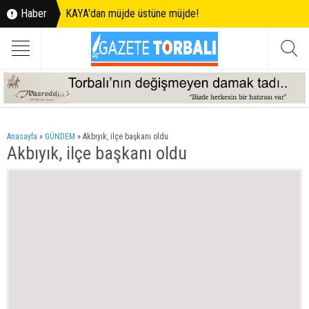
Haber
KAYA'dan müjde üstüne müjde!
Anasayfa
»
GÜNDEM
»
Akbıyık, ilçe başkanı oldu
Akbıyık, ilçe başkanı oldu