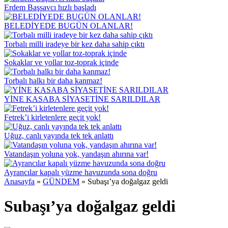
Erdem Başsavcı hızlı başladı
BELEDİYEDE BUGÜN OLANLAR!
Torbalı milli iradeye bir kez daha sahip çıktı
Sokaklar ve yollar toz-toprak içinde
Torbalı halkı bir daha kanmaz!
YİNE KASABA SİYASETİNE SARILDILAR
Fetrek’i kirletenlere geçit yok!
Uğuz, canlı yayında tek tek anlattı
Vatandaşın yoluna yok, yandaşın ahırına var!
Ayrancılar kapalı yüzme havuzunda sona doğru
Anasayfa
»
GÜNDEM
»
Subaşı’ya doğalgaz geldi
Subaşı’ya doğalgaz geldi