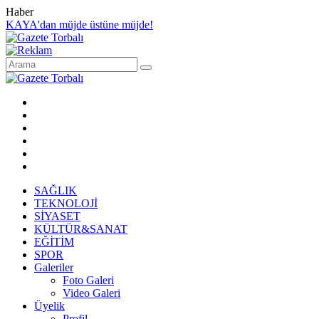
Haber
KAYA'dan müjde üstüne müjde!
SAĞLIK
TEKNOLOJİ
SİYASET
KÜLTÜR&SANAT
EĞİTİM
SPOR
Galeriler
Foto Galeri
Video Galeri
Üyelik
Profil