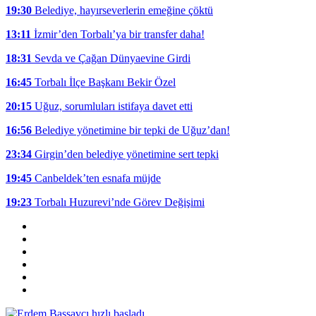
19:30
Belediye, hayırseverlerin emeğine çöktü
13:11
İzmir’den Torbalı’ya bir transfer daha!
18:31
Sevda ve Çağan Dünyaevine Girdi
16:45
Torbalı İlçe Başkanı Bekir Özel
20:15
Uğuz, sorumluları istifaya davet etti
16:56
Belediye yönetimine bir tepki de Uğuz’dan!
23:34
Girgin’den belediye yönetimine sert tepki
19:45
Canbeldek’ten esnafa müjde
19:23
Torbalı Huzurevi’nde Görev Değişimi