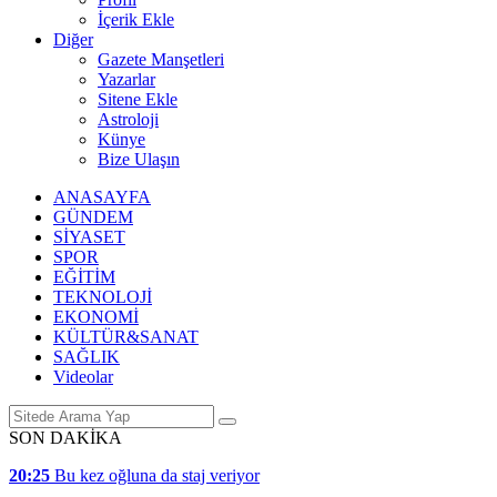
İçerik Ekle
Diğer
Gazete Manşetleri
Yazarlar
Sitene Ekle
Astroloji
Künye
Bize Ulaşın
ANASAYFA
GÜNDEM
SİYASET
SPOR
EĞİTİM
TEKNOLOJİ
EKONOMİ
KÜLTÜR&SANAT
SAĞLIK
Videolar
SON DAKİKA
20:25
Bu kez oğluna da staj veriyor