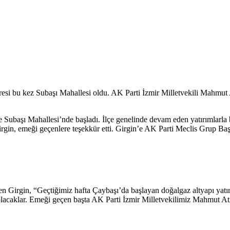
esi bu kez Subaşı Mahallesi oldu. AK Parti İzmir Milletvekili Mahmut Ati
e Subaşı Mahallesi’nde başladı. İlçe genelinde devam eden yatırımlarla
Girgin, emeği geçenlere teşekkür etti. Girgin’e AK Parti Meclis Grup 
en Girgin, “Geçtiğimiz hafta Çaybaşı’da başlayan doğalgaz altyapı yatır
olacaklar. Emeği geçen başta AK Parti İzmir Milletvekilimiz Mahmut Atil