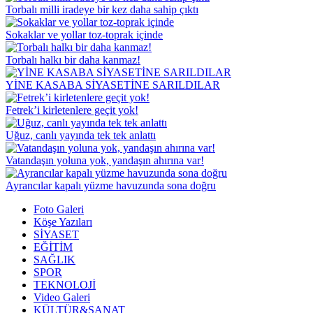
Torbalı milli iradeye bir kez daha sahip çıktı
Sokaklar ve yollar toz-toprak içinde
Torbalı halkı bir daha kanmaz!
YİNE KASABA SİYASETİNE SARILDILAR
Fetrek’i kirletenlere geçit yok!
Uğuz, canlı yayında tek tek anlattı
Vatandaşın yoluna yok, yandaşın ahırına var!
Ayrancılar kapalı yüzme havuzunda sona doğru
Foto Galeri
Köşe Yazıları
SİYASET
EĞİTİM
SAĞLIK
SPOR
TEKNOLOJİ
Video Galeri
KÜLTÜR&SANAT