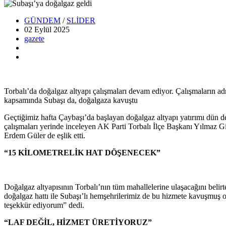
GÜNDEM
/
SLİDER
02 Eylül
2025
gazete
Torbalı’da doğalgaz altyapı çalışmaları devam ediyor. Çalışmaların adr
kapsamında Subaşı da, doğalgaza kavuştu
Geçtiğimiz hafta Çaybaşı’da başlayan doğalgaz altyapı yatırımı dün d
çalışmaları yerinde inceleyen AK Parti Torbalı İlçe Başkanı Yılmaz 
Erdem Güler de eşlik etti.
“15 KİLOMETRELİK HAT DÖŞENECEK”
Doğalgaz altyapısının Torbalı’nın tüm mahallelerine ulaşacağını belirt
doğalgaz hattı ile Subaşı’lı hemşehrilerimiz de bu hizmete kavuşmuş 
teşekkür ediyorum” dedi.
“LAF DEĞİL, HİZMET ÜRETİYORUZ”