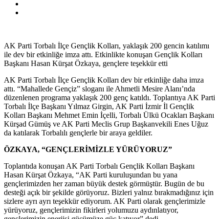
AK Parti Torbalı İlçe Gençlik Kolları, yaklaşık 200 gencin katılımı
ile dev bir etkinliğe imza attı. Etkinlikte konuşan Gençlik Kolları
Başkanı Hasan Kürşat Özkaya, gençlere teşekkür etti
AK Parti Torbalı İlçe Gençlik Kolları dev bir etkinliğe daha imza
attı. “Mahallede Gençiz” sloganı ile Ahmetli Mesire Alanı’nda
düzenlenen programa yaklaşık 200 genç katıldı. Toplantıya AK Parti
Torbalı İlçe Başkanı Yılmaz Girgin, AK Parti İzmir İl Gençlik
Kolları Başkanı Mehmet Emin İçelli, Torbalı Ülkü Ocakları Başkanı
Kürşad Gümüş ve AK Parti Meclis Grup Başkanvekili Enes Uğuz
da katılarak Torbalılı gençlerle bir araya geldiler.
ÖZKAYA, “GENÇLERİMİZLE YÜRÜYORUZ”
Toplantıda konuşan AK Parti Torbalı Gençlik Kolları Başkanı
Hasan Kürşat Özkaya, “AK Parti kuruluşundan bu yana
gençlerimizden her zaman büyük destek görmüştür. Bugün de bu
desteği açık bir şekilde görüyoruz. Bizleri yalnız bırakmadığınız için
sizlere ayrı ayrı teşekkür ediyorum. AK Parti olarak gençlerimizle
yürüyoruz, gençlerimizin fikirleri yolumuzu aydınlatıyor,
gençlerimizin enerjisi gücümüze güç katıyor” dedi.