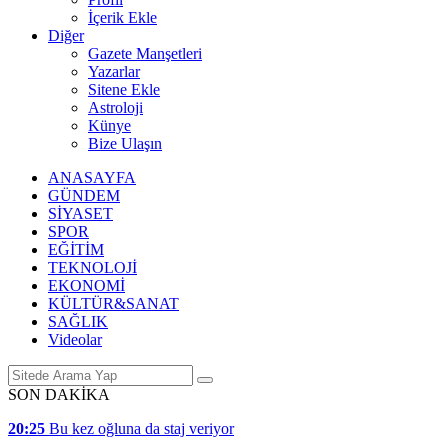
İçerik Ekle
Diğer
Gazete Manşetleri
Yazarlar
Sitene Ekle
Astroloji
Künye
Bize Ulaşın
ANASAYFA
GÜNDEM
SİYASET
SPOR
EĞİTİM
TEKNOLOJİ
EKONOMİ
KÜLTÜR&SANAT
SAĞLIK
Videolar
SON DAKİKA
20:25
Bu kez oğluna da staj veriyor