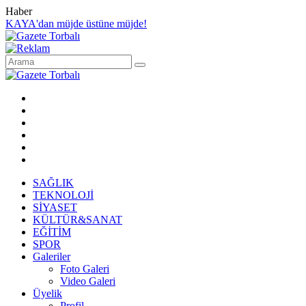
Haber
KAYA'dan müjde üstüne müjde!
SAĞLIK
TEKNOLOJİ
SİYASET
KÜLTÜR&SANAT
EĞİTİM
SPOR
Galeriler
Foto Galeri
Video Galeri
Üyelik
Profil