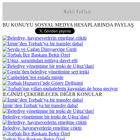
BU KONUYU SOSYAL MEDYA HESAPLARINDA PAYLAŞ
İLGİNİZİ ÇEKEBİLECEK DİĞER KONULAR
İzmir’den Torbalı’ya bir transfer daha!
Belediye yönetimine bir tepki de Uğuz’dan!
Belediye, hayırseverlerin emeğine çöktü
Torbalı İlçe Başkanı Bekir Özel