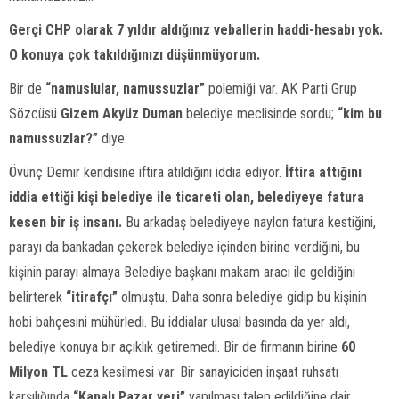
Gerçi CHP olarak 7 yıldır aldığınız veballerin haddi-hesabı yok.
O konuya çok takıldığınızı düşünmüyorum.
Bir de
“namuslular, namussuzlar”
polemiği var. AK Parti Grup
Sözcüsü
Gizem Akyüz Duman
belediye meclisinde sordu;
“kim bu
namussuzlar?”
diye.
Övünç Demir kendisine iftira atıldığını iddia ediyor.
İftira attığını
iddia ettiği kişi belediye ile ticareti olan, belediyeye fatura
kesen bir iş insanı.
Bu arkadaş belediyeye naylon fatura kestiğini,
parayı da bankadan çekerek belediye içinden birine verdiğini, bu
kişinin parayı almaya Belediye başkanı makam aracı ile geldiğini
belirterek
“itirafçı”
olmuştu. Daha sonra belediye gidip bu kişinin
hobi bahçesini mühürledi. Bu iddialar ulusal basında da yer aldı,
belediye konuya bir açıklık getiremedi. Bir de firmanın birine
60
Milyon TL
ceza kesilmesi var. Bir sanayiciden inşaat ruhsatı
karşılığında
“Kapalı Pazar yeri”
yapılması talep edildiğine dair