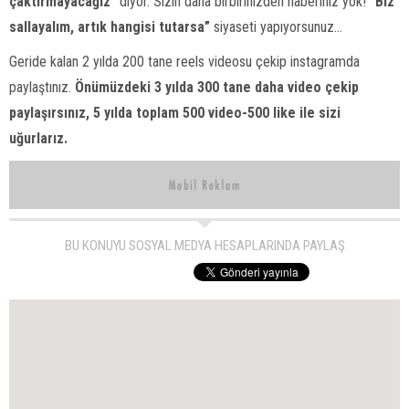
çaktırmayacağız”
diyor. Sizin daha birbirinizden haberiniz yok!
“Biz
sallayalım, artık hangisi tutarsa”
siyaseti yapıyorsunuz…
Geride kalan 2 yılda 200 tane reels videosu çekip instagramda
paylaştınız.
Önümüzdeki 3 yılda 300 tane daha video çekip
paylaşırsınız, 5 yılda toplam 500 video-500 like ile sizi
uğurlarız.
BU KONUYU SOSYAL MEDYA HESAPLARINDA PAYLAŞ