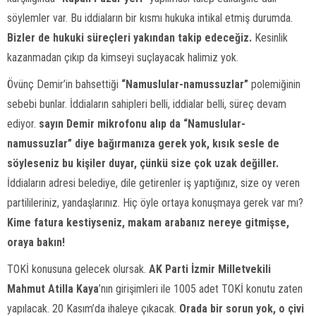
söylemler var. Bu iddiaların bir kısmı hukuka intikal etmiş durumda.
Bizler de hukuki süreçleri yakından takip edeceğiz.
Kesinlik
kazanmadan çıkıp da kimseyi suçlayacak halimiz yok.
Övünç Demir’in bahsettiği
“Namuslular-namussuzlar”
polemiğinin
sebebi bunlar. İddiaların sahipleri belli, iddialar belli, süreç devam
ediyor.
sayın Demir mikrofonu alıp da “Namuslular-
namussuzlar” diye bağırmanıza gerek yok, kısık sesle de
söyleseniz bu kişiler duyar, çünkü size çok uzak değiller.
İddiaların adresi belediye, dile getirenler iş yaptığınız, size oy veren
partilileriniz, yandaşlarınız. Hiç öyle ortaya konuşmaya gerek var mı?
Kime fatura kestiyseniz, makam arabanız nereye gitmişse,
oraya bakın!
TOKİ konusuna gelecek olursak.
AK Parti İzmir Milletvekili
Mahmut Atilla Kaya
’nın girişimleri ile 1005 adet TOKİ konutu zaten
yapılacak. 20 Kasım’da ihaleye çıkacak.
Orada bir sorun yok, o çivi