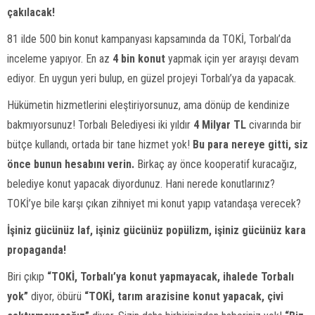
çakılacak!
81 ilde 500 bin konut kampanyası kapsamında da TOKİ, Torbalı’da
inceleme yapıyor. En az
4 bin konut
yapmak için yer arayışı devam
ediyor. En uygun yeri bulup, en güzel projeyi Torbalı’ya da yapacak.
Hükümetin hizmetlerini eleştiriyorsunuz, ama dönüp de kendinize
bakmıyorsunuz! Torbalı Belediyesi iki yıldır
4 Milyar TL
civarında bir
bütçe kullandı, ortada bir tane hizmet yok!
Bu para nereye gitti, siz
önce bunun hesabını verin.
Birkaç ay önce kooperatif kuracağız,
belediye konut yapacak diyordunuz. Hani nerede konutlarınız?
TOKİ’ye bile karşı çıkan zihniyet mi konut yapıp vatandaşa verecek?
İşiniz gücünüz laf, işiniz gücünüz popülizm, işiniz gücünüz kara
propaganda!
Biri çıkıp
“TOKİ, Torbalı’ya konut yapmayacak, ihalede Torbalı
yok”
diyor, öbürü
“TOKİ, tarım arazisine konut yapacak, çivi