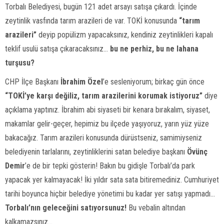
Torbalı Belediyesi, bugün 121 adet arsayı satışa çıkardı. İçinde
zeytinlik vasfında tarım arazileri de var. TOKİ konusunda
“tarım
arazileri”
deyip popülizm yapacaksınız, kendiniz zeytinlikleri kapalı
teklif usulü satışa çıkaracaksınız…
bu ne perhiz, bu ne lahana
turşusu?
CHP İlçe Başkanı
İbrahim Özel
’e sesleniyorum; birkaç gün önce
“TOKİ’ye karşı değiliz, tarım arazilerini korumak istiyoruz”
diye
açıklama yaptınız. İbrahim abi siyaseti bir kenara bırakalım, siyaset,
makamlar gelir-geçer, hepimiz bu ilçede yaşıyoruz, yarın yüz yüze
bakacağız. Tarım arazileri konusunda dürüstseniz, samimiyseniz
belediyenin tarlalarını, zeytinliklerini satan belediye başkanı
Övünç
Demir
’e de bir tepki gösterin! Bakın bu gidişle Torbalı’da park
yapacak yer kalmayacak! İki yıldır sata sata bitiremediniz. Cumhuriyet
tarihi boyunca hiçbir belediye yönetimi bu kadar yer satışı yapmadı…
Torbalı’nın geleceğini satıyorsunuz!
Bu vebalin altından
kalkamazsınız…