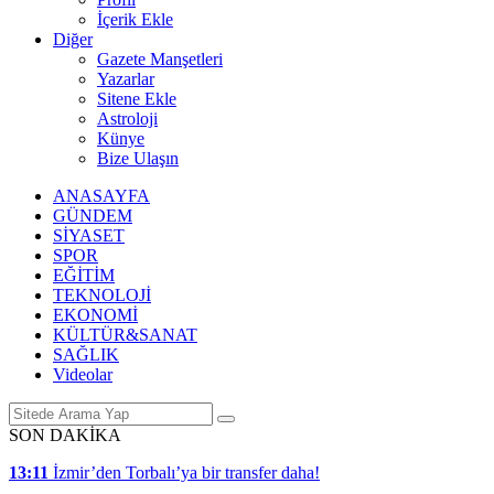
İçerik Ekle
Diğer
Gazete Manşetleri
Yazarlar
Sitene Ekle
Astroloji
Künye
Bize Ulaşın
ANASAYFA
GÜNDEM
SİYASET
SPOR
EĞİTİM
TEKNOLOJİ
EKONOMİ
KÜLTÜR&SANAT
SAĞLIK
Videolar
SON DAKİKA
13:11
İzmir’den Torbalı’ya bir transfer daha!