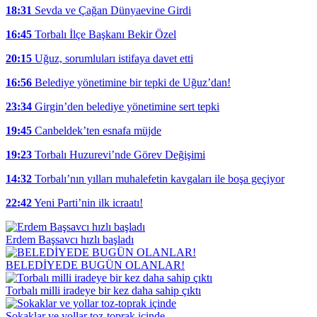
18:31
Sevda ve Çağan Dünyaevine Girdi
16:45
Torbalı İlçe Başkanı Bekir Özel
20:15
Uğuz, sorumluları istifaya davet etti
16:56
Belediye yönetimine bir tepki de Uğuz’dan!
23:34
Girgin’den belediye yönetimine sert tepki
19:45
Canbeldek’ten esnafa müjde
19:23
Torbalı Huzurevi’nde Görev Değişimi
14:32
Torbalı’nın yılları muhalefetin kavgaları ile boşa geçiyor
22:42
Yeni Parti’nin ilk icraatı!
Erdem Başsavcı hızlı başladı
BELEDİYEDE BUGÜN OLANLAR!
Torbalı milli iradeye bir kez daha sahip çıktı
Sokaklar ve yollar toz-toprak içinde