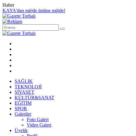
Haber
KAYA'dan müjde üstüne müjde!
SAĞLIK
TEKNOLOJİ
SİYASET
KÜLTÜR&SANAT
EĞİTİM
SPOR
Galeriler
Foto Galeri
Video Galeri
Üyelik
Profil