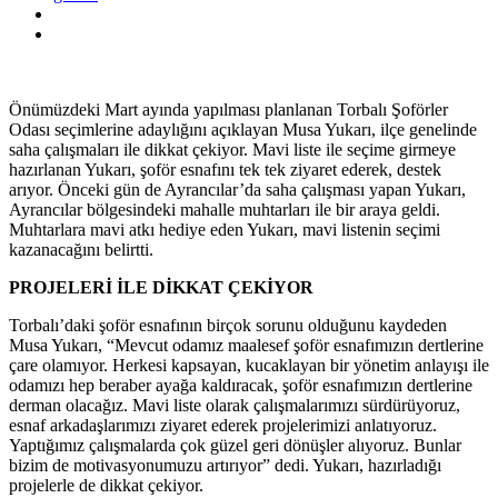
Önümüzdeki Mart ayında yapılması planlanan Torbalı Şoförler
Odası seçimlerine adaylığını açıklayan Musa Yukarı, ilçe genelinde
saha çalışmaları ile dikkat çekiyor. Mavi liste ile seçime girmeye
hazırlanan Yukarı, şoför esnafını tek tek ziyaret ederek, destek
arıyor. Önceki gün de Ayrancılar’da saha çalışması yapan Yukarı,
Ayrancılar bölgesindeki mahalle muhtarları ile bir araya geldi.
Muhtarlara mavi atkı hediye eden Yukarı, mavi listenin seçimi
kazanacağını belirtti.
PROJELERİ İLE DİKKAT ÇEKİYOR
Torbalı’daki şoför esnafının birçok sorunu olduğunu kaydeden
Musa Yukarı, “Mevcut odamız maalesef şoför esnafımızın dertlerine
çare olamıyor. Herkesi kapsayan, kucaklayan bir yönetim anlayışı ile
odamızı hep beraber ayağa kaldıracak, şoför esnafımızın dertlerine
derman olacağız. Mavi liste olarak çalışmalarımızı sürdürüyoruz,
esnaf arkadaşlarımızı ziyaret ederek projelerimizi anlatıyoruz.
Yaptığımız çalışmalarda çok güzel geri dönüşler alıyoruz. Bunlar
bizim de motivasyonumuzu artırıyor” dedi. Yukarı, hazırladığı
projelerle de dikkat çekiyor.