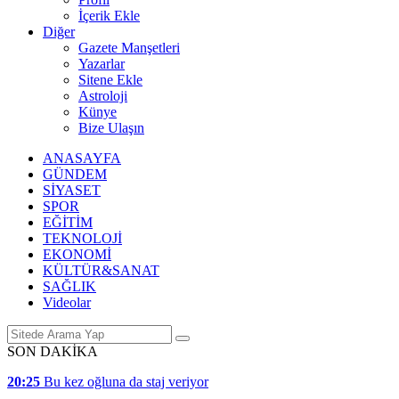
İçerik Ekle
Diğer
Gazete Manşetleri
Yazarlar
Sitene Ekle
Astroloji
Künye
Bize Ulaşın
ANASAYFA
GÜNDEM
SİYASET
SPOR
EĞİTİM
TEKNOLOJİ
EKONOMİ
KÜLTÜR&SANAT
SAĞLIK
Videolar
SON DAKİKA
20:25
Bu kez oğluna da staj veriyor