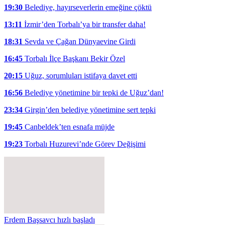
19:30
Belediye, hayırseverlerin emeğine çöktü
13:11
İzmir’den Torbalı’ya bir transfer daha!
18:31
Sevda ve Çağan Dünyaevine Girdi
16:45
Torbalı İlçe Başkanı Bekir Özel
20:15
Uğuz, sorumluları istifaya davet etti
16:56
Belediye yönetimine bir tepki de Uğuz’dan!
23:34
Girgin’den belediye yönetimine sert tepki
19:45
Canbeldek’ten esnafa müjde
19:23
Torbalı Huzurevi’nde Görev Değişimi
Erdem Başsavcı hızlı başladı