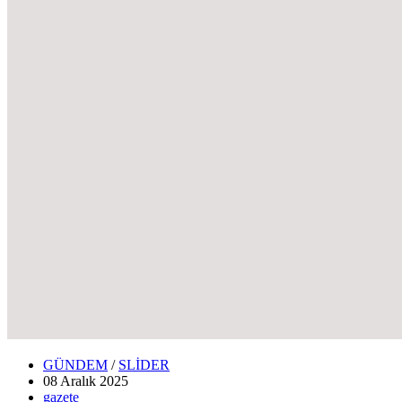
GÜNDEM
/
SLİDER
08 Aralık
2025
gazete