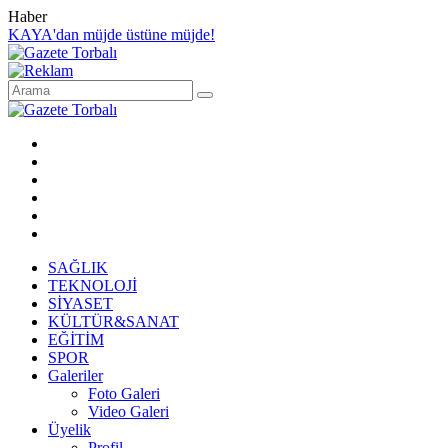
Haber
KAYA'dan müjde üstüne müjde!
SAĞLIK
TEKNOLOJİ
SİYASET
KÜLTÜR&SANAT
EĞİTİM
SPOR
Galeriler
Foto Galeri
Video Galeri
Üyelik
Profil