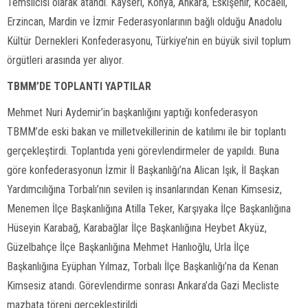
Temsilcisi olarak atandı. Kayseri, Konya, Ankara, Eskişehir, Kocaeli,
Erzincan, Mardin ve İzmir Federasyonlarının bağlı olduğu Anadolu
Kültür Dernekleri Konfederasyonu, Türkiye’nin en büyük sivil toplum
örgütleri arasında yer alıyor.
TBMM’DE TOPLANTI YAPTILAR
Mehmet Nuri Aydemir’in başkanlığını yaptığı konfederasyon
TBMM’de eski bakan ve milletvekillerinin de katılımı ile bir toplantı
gerçekleştirdi. Toplantıda yeni görevlendirmeler de yapıldı. Buna
göre konfederasyonun İzmir İl Başkanlığı’na Alican Işık, İl Başkan
Yardımcılığına Torbalı’nın sevilen iş insanlarından Kenan Kimsesiz,
Menemen İlçe Başkanlığına Atilla Teker, Karşıyaka İlçe Başkanlığına
Hüseyin Karabağ, Karabağlar İlçe Başkanlığına Heybet Akyüz,
Güzelbahçe İlçe Başkanlığına Mehmet Hanlıoğlu, Urla İlçe
Başkanlığına Eyüphan Yılmaz, Torbalı İlçe Başkanlığı’na da Kenan
Kimsesiz atandı. Görevlendirme sonrası Ankara’da Gazi Mecliste
mazbata töreni gerçekleştirildi.