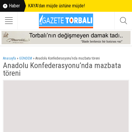
Haber
KAYA'dan müjde üstüne müjde!
Anasayfa
»
GÜNDEM
»
Anadolu Konfederasyonu’nda mazbata töreni
Anadolu Konfederasyonu’nda mazbata
töreni