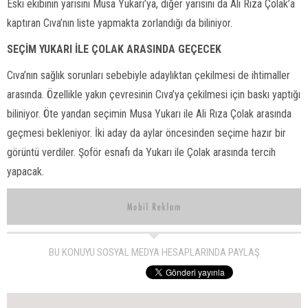
Eski ekibinin yarısını Musa Yukarı’ya, diğer yarısını da Ali Rıza Çolak’a
kaptıran Cıva’nın liste yapmakta zorlandığı da biliniyor.
SEÇİM YUKARI İLE ÇOLAK ARASINDA GEÇECEK
Cıva’nın sağlık sorunları sebebiyle adaylıktan çekilmesi de ihtimaller
arasında. Özellikle yakın çevresinin Cıva’ya çekilmesi için baskı yaptığı
biliniyor. Öte yandan seçimin Musa Yukarı ile Ali Rıza Çolak arasında
geçmesi bekleniyor. İki aday da aylar öncesinden seçime hazır bir
görüntü verdiler. Şoför esnafı da Yukarı ile Çolak arasında tercih
yapacak.
BU KONUYU SOSYAL MEDYA HESAPLARINDA PAYLAŞ