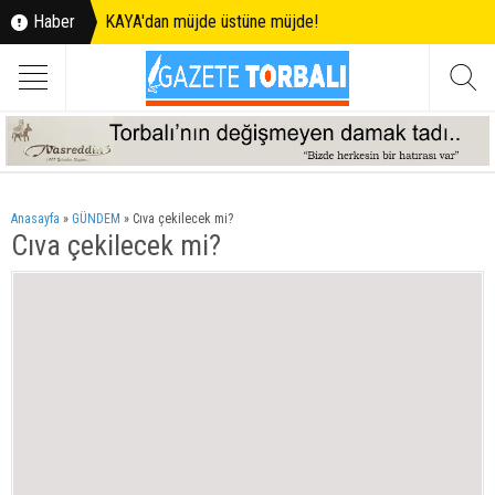
Haber
KAYA'dan müjde üstüne müjde!
Anasayfa
»
GÜNDEM
»
Cıva çekilecek mi?
Cıva çekilecek mi?