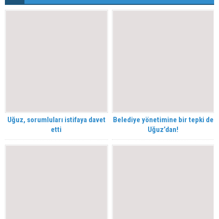
Uğuz, sorumluları istifaya davet
Belediye yönetimine bir tepki de
etti
Uğuz’dan!