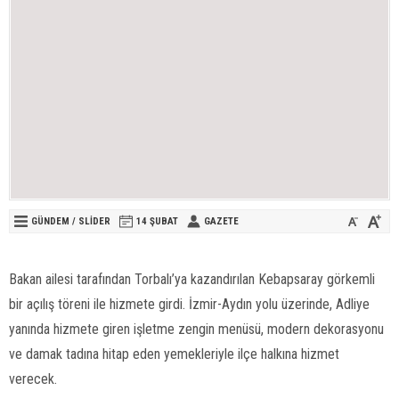
GÜNDEM
/
SLİDER
14 ŞUBAT
GAZETE
Bakan ailesi tarafından Torbalı’ya kazandırılan Kebapsaray görkemli
bir açılış töreni ile hizmete girdi. İzmir-Aydın yolu üzerinde, Adliye
yanında hizmete giren işletme zengin menüsü, modern dekorasyonu
ve damak tadına hitap eden yemekleriyle ilçe halkına hizmet
verecek.