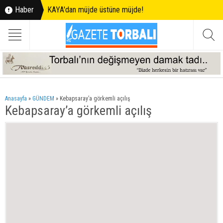
Haber
KAYA'dan müjde üstüne müjde!
Anasayfa
»
GÜNDEM
»
Kebapsaray’a görkemli açılış
Kebapsaray’a görkemli açılış