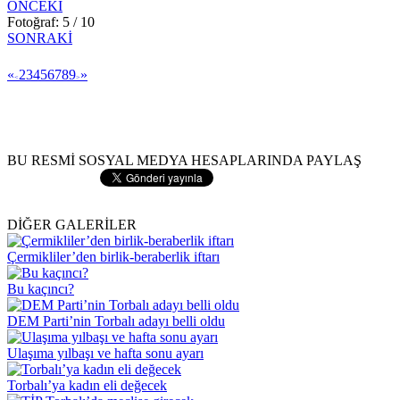
ÖNCEKİ
Fotoğraf: 5 / 10
SONRAKİ
«
2
3
4
5
6
7
8
9
»
<
>
BU RESMİ SOSYAL MEDYA HESAPLARINDA PAYLAŞ
DİĞER GALERİLER
Çermikliler’den birlik-beraberlik iftarı
Bu kaçıncı?
DEM Parti’nin Torbalı adayı belli oldu
Ulaşıma yılbaşı ve hafta sonu ayarı
Torbalı’ya kadın eli değecek