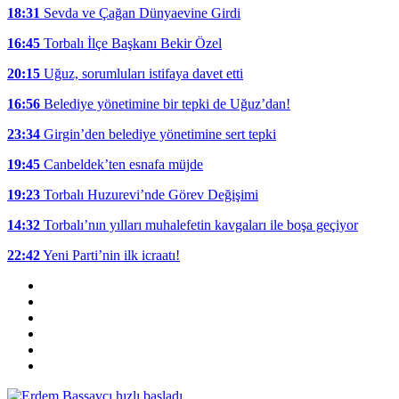
18:31
Sevda ve Çağan Dünyaevine Girdi
16:45
Torbalı İlçe Başkanı Bekir Özel
20:15
Uğuz, sorumluları istifaya davet etti
16:56
Belediye yönetimine bir tepki de Uğuz’dan!
23:34
Girgin’den belediye yönetimine sert tepki
19:45
Canbeldek’ten esnafa müjde
19:23
Torbalı Huzurevi’nde Görev Değişimi
14:32
Torbalı’nın yılları muhalefetin kavgaları ile boşa geçiyor
22:42
Yeni Parti’nin ilk icraatı!