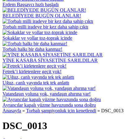
Erdem Başsavcı hızlı başladı
BELEDİYEDE BUGÜN OLANLAR!
Torbalı milli iradeye bir kez daha sahip çıktı
Sokaklar ve yollar toz-toprak içinde
Torbalı halkı bir daha kanmaz!
YİNE KASABA SİYASETİNE SARILDILAR
Fetrek’i kirletenlere geçit yok!
Uğuz, canlı yayında tek tek anlattı
Vatandaşın yoluna yok, yandaşın ahırına var!
Ayrancılar kapalı yüzme havuzunda sona doğru
Anasayfa
»
Torbalı şampiyonluk için kenetlendi
»
DSC_0013
DSC_0013