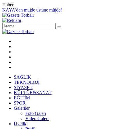
Haber
KAYA'dan müjde üstüne müjde!
SAĞLIK
TEKNOLOJİ
SİYASET
KÜLTÜR&SANAT
EĞİTİM
SPOR
Galeriler
Foto Galeri
Video Galeri
Üyelik
Profil