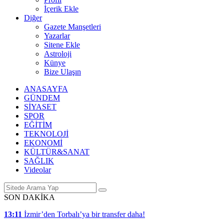
İçerik Ekle
Diğer
Gazete Manşetleri
Yazarlar
Sitene Ekle
Astroloji
Künye
Bize Ulaşın
ANASAYFA
GÜNDEM
SİYASET
SPOR
EĞİTİM
TEKNOLOJİ
EKONOMİ
KÜLTÜR&SANAT
SAĞLIK
Videolar
SON DAKİKA
13:11
İzmir’den Torbalı’ya bir transfer daha!