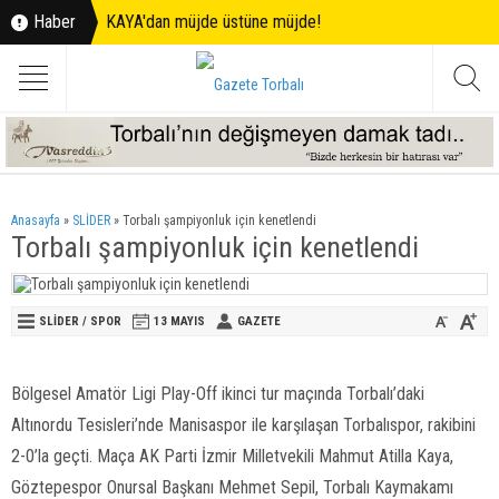
Haber
KAYA'dan müjde üstüne müjde!
Anasayfa
»
SLİDER
»
Torbalı şampiyonluk için kenetlendi
Torbalı şampiyonluk için kenetlendi
SLİDER
/
SPOR
13 MAYIS
GAZETE
Bölgesel Amatör Ligi Play-Off ikinci tur maçında Torbalı’daki
Altınordu Tesisleri’nde Manisaspor ile karşılaşan Torbalıspor, rakibini
2-0’la geçti. Maça AK Parti İzmir Milletvekili Mahmut Atilla Kaya,
Göztepespor Onursal Başkanı Mehmet Sepil, Torbalı Kaymakamı