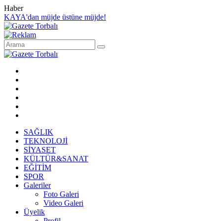
Haber
KAYA'dan müjde üstüne müjde!
SAĞLIK
TEKNOLOJİ
SİYASET
KÜLTÜR&SANAT
EĞİTİM
SPOR
Galeriler
Foto Galeri
Video Galeri
Üyelik
Profil