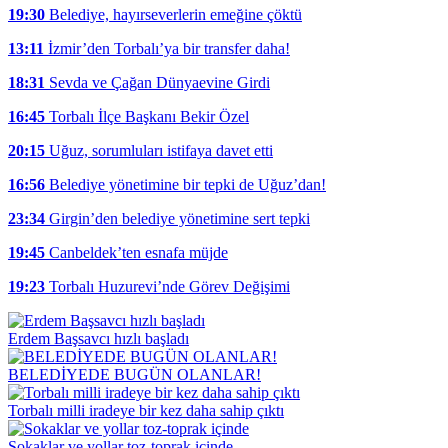
19:30
Belediye, hayırseverlerin emeğine çöktü
13:11
İzmir’den Torbalı’ya bir transfer daha!
18:31
Sevda ve Çağan Dünyaevine Girdi
16:45
Torbalı İlçe Başkanı Bekir Özel
20:15
Uğuz, sorumluları istifaya davet etti
16:56
Belediye yönetimine bir tepki de Uğuz’dan!
23:34
Girgin’den belediye yönetimine sert tepki
19:45
Canbeldek’ten esnafa müjde
19:23
Torbalı Huzurevi’nde Görev Değişimi
Erdem Başsavcı hızlı başladı
BELEDİYEDE BUGÜN OLANLAR!
Torbalı milli iradeye bir kez daha sahip çıktı
Sokaklar ve yollar toz-toprak içinde