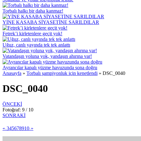
Torbalı halkı bir daha kanmaz!
YİNE KASABA SİYASETİNE SARILDILAR
Fetrek’i kirletenlere geçit yok!
Uğuz, canlı yayında tek tek anlattı
Vatandaşın yoluna yok, yandaşın ahırına var!
Ayrancılar kapalı yüzme havuzunda sona doğru
Anasayfa
»
Torbalı şampiyonluk için kenetlendi
»
DSC_0040
DSC_0040
ÖNCEKİ
Fotoğraf: 9 / 10
SONRAKİ
«
3
4
5
6
7
8
9
10
»
<
>