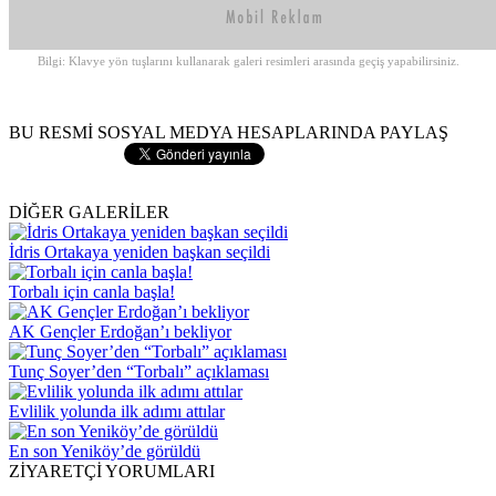
Bilgi: Klavye yön tuşlarını kullanarak galeri resimleri arasında geçiş yapabilirsiniz.
BU RESMİ SOSYAL MEDYA HESAPLARINDA PAYLAŞ
DİĞER GALERİLER
İdris Ortakaya yeniden başkan seçildi
Torbalı için canla başla!
AK Gençler Erdoğan’ı bekliyor
Tunç Soyer’den “Torbalı” açıklaması
Evlilik yolunda ilk adımı attılar
En son Yeniköy’de görüldü
ZİYARETÇİ YORUMLARI