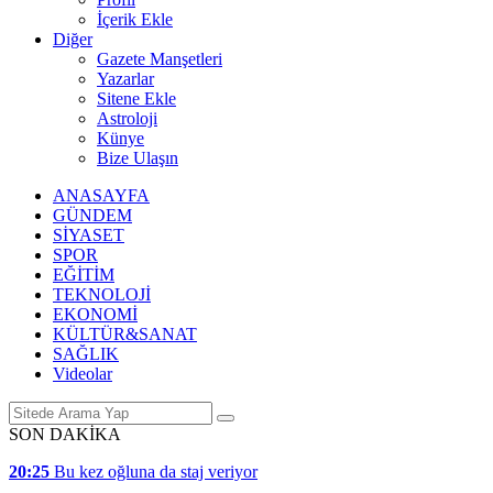
İçerik Ekle
Diğer
Gazete Manşetleri
Yazarlar
Sitene Ekle
Astroloji
Künye
Bize Ulaşın
ANASAYFA
GÜNDEM
SİYASET
SPOR
EĞİTİM
TEKNOLOJİ
EKONOMİ
KÜLTÜR&SANAT
SAĞLIK
Videolar
SON DAKİKA
20:25
Bu kez oğluna da staj veriyor