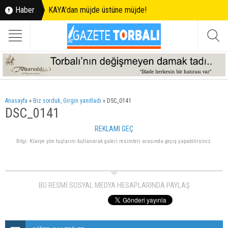
Haber
KAYA'dan müjde üstüne müjde!
Anasayfa
»
Biz sorduk, Girgin yanıtladı
»
DSC_0141
DSC_0141
REKLAMI GEÇ
Bilgi: Klavye yön tuşlarını kullanarak galeri resimleri arasında geçiş yapabilirsiniz.
BU RESMİ SOSYAL MEDYA HESAPLARINDA PAYLAŞ