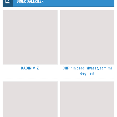
DİĞER GALERİLER
KADINIMIZ
CHP’nin derdi siyaset, samimi
değiller!