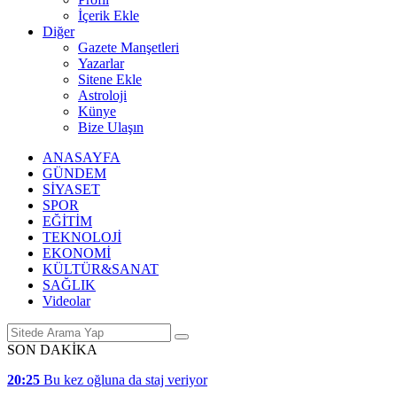
İçerik Ekle
Diğer
Gazete Manşetleri
Yazarlar
Sitene Ekle
Astroloji
Künye
Bize Ulaşın
ANASAYFA
GÜNDEM
SİYASET
SPOR
EĞİTİM
TEKNOLOJİ
EKONOMİ
KÜLTÜR&SANAT
SAĞLIK
Videolar
SON DAKİKA
20:25
Bu kez oğluna da staj veriyor