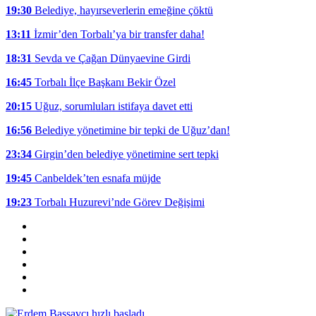
19:30
Belediye, hayırseverlerin emeğine çöktü
13:11
İzmir’den Torbalı’ya bir transfer daha!
18:31
Sevda ve Çağan Dünyaevine Girdi
16:45
Torbalı İlçe Başkanı Bekir Özel
20:15
Uğuz, sorumluları istifaya davet etti
16:56
Belediye yönetimine bir tepki de Uğuz’dan!
23:34
Girgin’den belediye yönetimine sert tepki
19:45
Canbeldek’ten esnafa müjde
19:23
Torbalı Huzurevi’nde Görev Değişimi