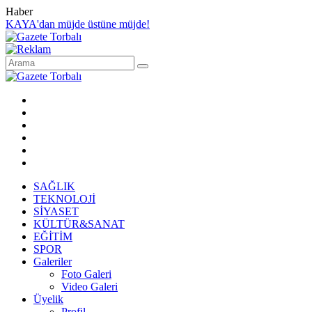
Haber
KAYA'dan müjde üstüne müjde!
SAĞLIK
TEKNOLOJİ
SİYASET
KÜLTÜR&SANAT
EĞİTİM
SPOR
Galeriler
Foto Galeri
Video Galeri
Üyelik
Profil