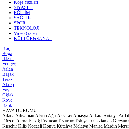
Köşe Yazıları
SİYASET
EĞİTİM
SAĞLIK
SPOR
TEKNOLOJİ
Video Galeri
KÜLTÜR&SANAT
Koç
Boğa
İkizler
Yengeç
Aslan
Başak
Terazi
Akrep
Yay
Oğlak
Kova
Balık
HAVA DURUMU
Adana
Adıyaman
Afyon
Ağrı
Aksaray
Amasya
Ankara
Antalya
Arda
Düzce
Edirne
Elazığ
Erzincan
Erzurum
Eskişehir
Gaziantep
Giresun
Kırşehir
Kilis
Kocaeli
Konya
Kütahya
Malatya
Manisa
Mardin
Mersi