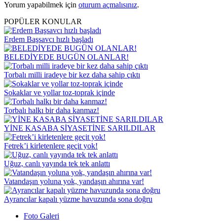
Yorum yapabilmek için
oturum açmalısınız
.
POPÜLER KONULAR
Erdem Başsavcı hızlı başladı
BELEDİYEDE BUGÜN OLANLAR!
Torbalı milli iradeye bir kez daha sahip çıktı
Sokaklar ve yollar toz-toprak içinde
Torbalı halkı bir daha kanmaz!
YİNE KASABA SİYASETİNE SARILDILAR
Fetrek’i kirletenlere geçit yok!
Uğuz, canlı yayında tek tek anlattı
Vatandaşın yoluna yok, yandaşın ahırına var!
Ayrancılar kapalı yüzme havuzunda sona doğru
Foto Galeri