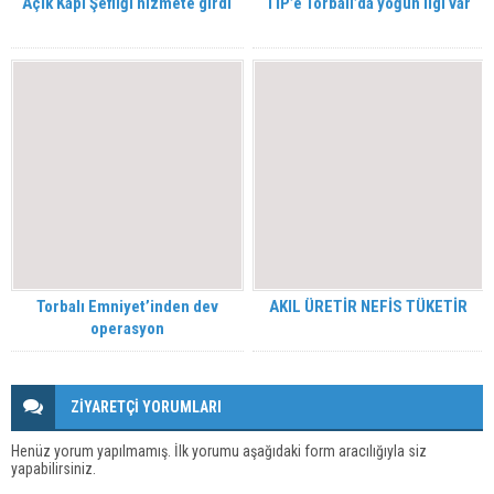
Açık Kapı Şefliği hizmete girdi
TİP’e Torbalı’da yoğun ilgi var
Torbalı Emniyet’inden dev
AKIL ÜRETİR NEFİS TÜKETİR
operasyon
ZİYARETÇİ YORUMLARI
Henüz yorum yapılmamış. İlk yorumu aşağıdaki form aracılığıyla siz
yapabilirsiniz.