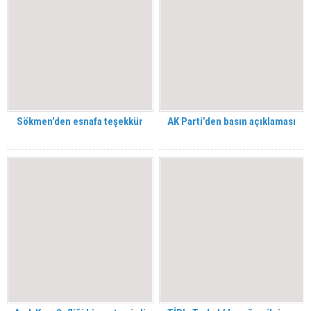
Sökmen’den esnafa teşekkür
AK Parti’den basın açıklaması