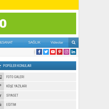
&SANAT
SAĞLIK
Videolar
POPÜLER KONULAR
FOTO GALERI
KÖŞE YAZILARI
SİYASET
EĞİTİM