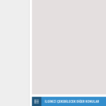
İLGİNİZİ ÇEKEBİLECEK DİĞER KONULAR