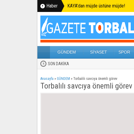
Haber
KAYA'dan müjde üstüne müjde!
GÜNDEM
SİYASET
SPOR
SON DAKİKA
Anasayfa
»
GÜNDEM
»
Torbalılı savcıya önemli görev
Torbalılı savcıya önemli görev