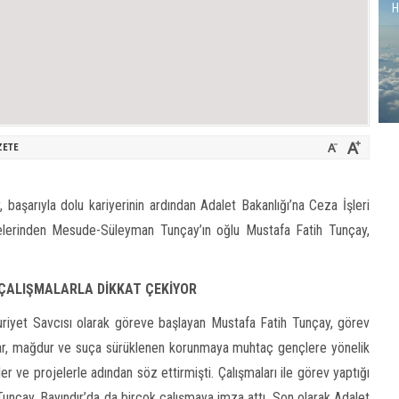
H
ZETE
 başarıyla dolu kariyerinin ardından Adalet Bakanlığı’na Ceza İşleri
ilelerinden Mesude-Süleyman Tunçay’ın oğlu Mustafa Fatih Tunçay,
 ÇALIŞMALARLA DİKKAT ÇEKİYOR
riyet Savcısı olarak göreve başlayan Mustafa Fatih Tunçay, görev
uplar, mağdur ve suça sürüklenen korunmaya muhtaç gençlere yönelik
er ve projelerle adından söz ettirmişti. Çalışmaları ile görev yaptığı
unçay, Bayındır’da da birçok çalışmaya imza attı. Son olarak Adalet