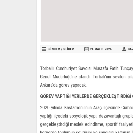
GÜNDEM
/
SLİDER
24 MAYIS
2026
GA
Torbalılı Cumhuriyet Savcısı Mustafa Fatih Tunçay,
Genel Müdürlüğü’ne atandı. Torbalı’nın sevilen a
Ankara’da görev yapacak.
GÖREV YAPTIĞI YERLERDE GERÇEKLEŞTİRDİĞİ
2020 yılında Kastamonu’nun Araç ilçesinde Cumhu
yaptığı ilçedeki sosyolojik yapı, dezavantajlı gr
gerçekleştirdiği meslek edindirme, sportif faaliyetl
heryerde toplumun sevgisini ve saygısını kazanan T