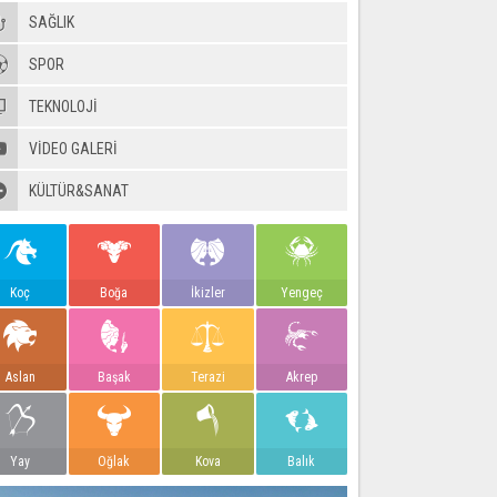
SAĞLIK
SPOR
TEKNOLOJİ
VIDEO GALERI
KÜLTÜR&SANAT
Koç
Boğa
İkizler
Yengeç
Aslan
Başak
Terazi
Akrep
Yay
Oğlak
Kova
Balık