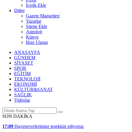
İçerik Ekle
Diğer
Gazete Manşetleri
Yazarlar
Sitene Ekle
Astroloji
Künye
Bize Ulaşın
ANASAYFA
GÜNDEM
SİYASET
SPOR
EĞİTİM
TEKNOLOJİ
EKONOMİ
KÜLTÜR&SANAT
SAĞLIK
Videolar
SON DAKİKA
17:09
Hayırseverlerimize teşekkür ediyoruz