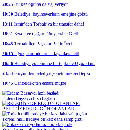
20:25
Bu kez oğluna da staj veriyor
19:30
Belediye, hayırseverlerin emeğine çöktü
13:11
İzmir’den Torbalı’ya bir transfer daha!
18:31
Sevda ve Çağan Dünyaevine Girdi
16:45
Torbalı İlçe Başkanı Bekir Özel
20:15
Uğuz, sorumluları istifaya davet etti
16:56
Belediye yönetimine bir tepki de Uğuz’dan!
23:34
Girgin’den belediye yönetimine sert tepki
19:45
Canbeldek’ten esnafa müjde
Erdem Başsavcı hızlı başladı
BELEDİYEDE BUGÜN OLANLAR!
Torbalı milli iradeye bir kez daha sahip çıktı
Sokaklar ve yollar toz-toprak içinde