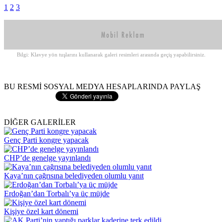
1
2
3
Bilgi: Klavye yön tuşlarını kullanarak galeri resimleri arasında geçiş yapabilirsiniz.
BU RESMİ SOSYAL MEDYA HESAPLARINDA PAYLAŞ
DİĞER GALERİLER
Genç Parti kongre yapacak
CHP’de genelge yayınlandı
Kaya’nın çağrısına belediyeden olumlu yanıt
Erdoğan’dan Torbalı’ya üç müjde
Kişiye özel kart dönemi