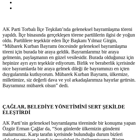
AK Parti Torbalı İlçe Teşkilatı’nda geleneksel bayramlaşma töreni
yapıldı. İlçe binasında gerçekleşen törene partililerin ilgisi de yoğun
oldu. Partililere teşekkür eden İlçe Başkanı Yılmaz Girgin,
“Mübarek Kurban Bayramı öncesinde geleneksel bayramlaşma
töreni için burada bir araya geldik. Bayramlarımız bir araya
gelmenin, paylaşmanın en güzel vesilesidir. Burada olduğunuz için
hepinize ayrı ayrı teşekkür ediyorum. Birlik ve beraberlik içerisinde
nice bayramlarda bir araya gelmek dileği ile bayramınızı en içten
duygularımla kutluyorum. Mübarek Kurban Bayramı, ülkemize,
milletimize, siz değerli dava ve yol arkadaşlarımıza hayırlar getirsin.
Bayramınız mübarek olsun” dedi.
ÇAĞLAR, BELEDİYE YÖNETİMİNİ SERT ŞEKİLDE
ELEŞTİRDİ
AK Parti’nin geleneksel bayramlaşma töreninde bir konuşma yapan
Özgür Erman Çağlar da, “Son günlerde ülkemizin gündemi
malumunuz. Karşı tarafın içerisinde bulunduğu durum bizleri
alakadar etmiyor, kendi iç meseleleri ile ilgilenmiyoruz. Bizim