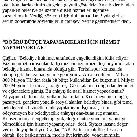
olan konularda elimizden gelen gayreti gösteririz. Ama bizler bunları
yaparken belediye de üzerine düşen hizmetleri ilçemize
kazandırmalı. Verdiği sözlerin hiçbirini tutmadılar. 3.yıla girdik
seçim döneminde söyledikleri hiçbir şeyi yerine getirmediler” dedi.
“DOĞRU BÜTÇE YAPAMADIKLARI İÇİN HİZMET
YAPAMIYORLAR”
Çağlar, “Belediye hükümet tarafından engellendiğini iddia ediyor.
Biz hükümet partisi olarak ilçemiz için üzerimize düşeni yarım kalan
belediye hizmet binasında olduğu gibi, Torbalıspor konusunda
olduğu gibi her zaman yerine getiriyoruz. Ama kendileri 1 Milyar
800 Milyon TL’den fazla bit bütçe kullandılar. Bu bütçenin 1 Milyar
200 Milyon TL’si maaşlara gitmiş. Geri kalanı da doğrudan teminler
ve eğlencelere gitmiş. Bu anlayış ile nasıl hizmet yapacaksınız?
Altyapının hali ortada, yolların hali ortada. Kent meydanı, otogar,
pazaryeri, gençlere yönelik sosyal alanlar, belediye binası gibi temel
belediyecilik hizmetleri bile yapılamıyor. İşçi maaşlarını
ödeyemeyen bir belediyecilik anlayışı ona-buna suç atmasın.
Kimsenin onları engellediği yok, doğru bütçe yönetimi yapmayı
bilmedikleri için hizmet yapamıyorlar” dedi. Siyaset insana değer
vermekle yapılır diyen Çağlar, “AK Parti Torbalı İlçe Teşkilatı
olarak, ilçe başkanımızla, meclis üyelerimizle, yönetimimizle,