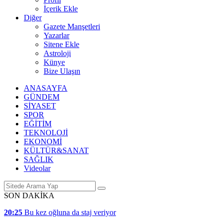
İçerik Ekle
Diğer
Gazete Manşetleri
Yazarlar
Sitene Ekle
Astroloji
Künye
Bize Ulaşın
ANASAYFA
GÜNDEM
SİYASET
SPOR
EĞİTİM
TEKNOLOJİ
EKONOMİ
KÜLTÜR&SANAT
SAĞLIK
Videolar
SON DAKİKA
20:25
Bu kez oğluna da staj veriyor