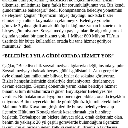
ülkemize, milletimize karşı farklı bir sorumluluğumuz var. Biz kendi
gündemimize bakacağız” dedi. Konuşmasında belediye yönetimini
de eleştiren Çağlar, “İlçemizin ihtiyaç duyduğu noktada bizler
elimizi taşın altına koymaktan çekinmeyiz. Belediye yönetimi
görevde 3.yılına girdi ancak dönüp baktığımız zaman hizmete dair
bir şey göremiyoruz. Sosyal medya paylaşımları ile algı oluşturmak
dışında yapılan bir tane hizmet yok. 1 Milyar 800 Milyon TL’nin
üzerinde bir bütçe kullandılar, ortada bir tane hizmet görüyor
musunuz?” dedi.
“BELEDİYE 3.YILA GİRDİ ORTADA HİZMET YOK”
Çağlar, “Belediyecilik sosyal medya algılarıyla değil, insanla yapılır.
Sosyal medyaya baksak herşey güllük-gülistanlık. Ama gerçekte
öyle olmadığını milletimiz biliyor, bizler de sokakta görüyoruz.
Bizler hemşehrilerimizin dertleriyle dertleniyoruz, dertlenmeye
devam edeceğiz. Geçmiş dönemde yarım kalan belediye hizmet
binamızı tüm itirazlarımıza rağmen Büyükşehir Belediyesi’ne
verdiler. Bu hatalarını anlayıp bu dönem geri aldılar, ona da teşekkür
ediyoruz. Bitiremeyeceklerini de gördüğümüz için milletvekilimiz
Mahmut Atilla Kaya’nın girişimleri ile burayı belediyeden alıp
ilçemize Hükümet Konağı olarak kazandırmak için bir süreç
başlattık. Torbalıspor’un bizlere ihtiyacı oldu, ortak değerimiz olan,
benim de yaklaşık 20 yıl çeşitli görevlerde bulunduğum ilçemizin
takımı için elimizden gelen katkıyı sağladık. İlçemizin faydasına