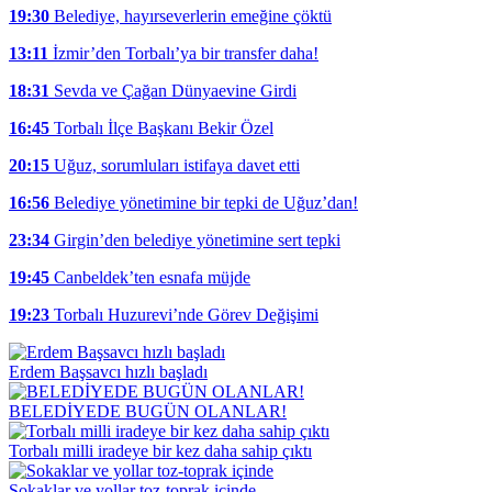
19:30
Belediye, hayırseverlerin emeğine çöktü
13:11
İzmir’den Torbalı’ya bir transfer daha!
18:31
Sevda ve Çağan Dünyaevine Girdi
16:45
Torbalı İlçe Başkanı Bekir Özel
20:15
Uğuz, sorumluları istifaya davet etti
16:56
Belediye yönetimine bir tepki de Uğuz’dan!
23:34
Girgin’den belediye yönetimine sert tepki
19:45
Canbeldek’ten esnafa müjde
19:23
Torbalı Huzurevi’nde Görev Değişimi
Erdem Başsavcı hızlı başladı
BELEDİYEDE BUGÜN OLANLAR!
Torbalı milli iradeye bir kez daha sahip çıktı
Sokaklar ve yollar toz-toprak içinde