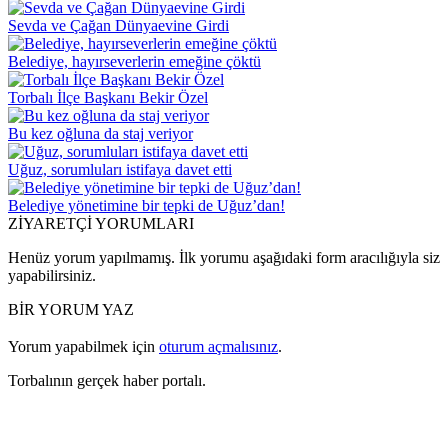
Sevda ve Çağan Dünyaevine Girdi
Belediye, hayırseverlerin emeğine çöktü
Torbalı İlçe Başkanı Bekir Özel
Bu kez oğluna da staj veriyor
Uğuz, sorumluları istifaya davet etti
Belediye yönetimine bir tepki de Uğuz’dan!
ZİYARETÇİ YORUMLARI
Henüz yorum yapılmamış. İlk yorumu aşağıdaki form aracılığıyla siz
yapabilirsiniz.
BİR YORUM YAZ
Yorum yapabilmek için
oturum açmalısınız
.
Torbalının gerçek haber portalı.