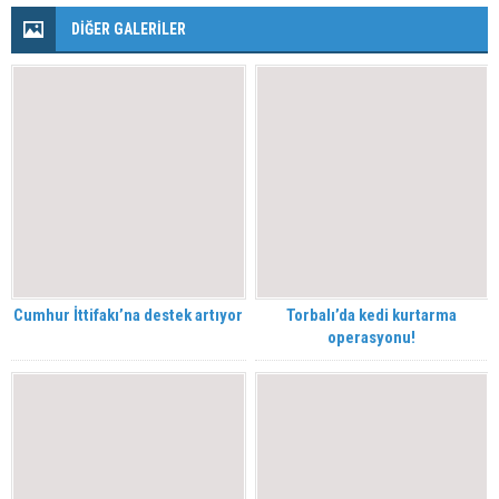
DİĞER GALERİLER
Cumhur İttifakı’na destek artıyor
Torbalı’da kedi kurtarma
operasyonu!