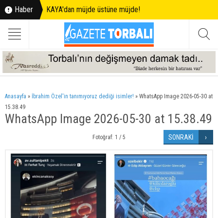
Haber
KAYA'dan müjde üstüne müjde!
Anasayfa
»
İbrahim Özel'in tanımıyoruz dediği isimler!
»
WhatsApp Image 2026-05-30 at
15.38.49
WhatsApp Image 2026-05-30 at 15.38.49
SONRAKİ
Fotoğraf: 1 / 5