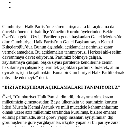
Cumhuriyet Halk Partisi’nde süren tartışmalara bir açıklama da
önceki dönem Torbalı İlçe Yönetim Kurulu üyelerinden Bekir
Özel’den geldi. Özel, “Partilerin genel başkanları Genel Merkez’de
olur. Cumhuriyet Halk Partisi’nin Genel Başkanı sayın Kemal
Kılıçdaroğlu’dur. Bunun dışındaki açıklamalar partimize zarar
vermek amaçlıdır. Bu açıklamaları tanımıyoruz. Herkesi akl-ı selim
davranmaya davet ediyorum. Partimizi bölmeye çalışan,
zayıflatmaya çalışan, başka siyasi partilerde kendilerine zemin
hazırlamaya çalışan kişilerin tek yaptıkları partimizi bölerek, altını
oymaktır, içini boşaltmaktır. Buna bir Cumhuriyet Halk Partili olarak
müsaade edemeyiz” dedi.
“BİZİ AYRIŞTIRAN AÇIKLAMALARI TANIMIYORUZ”
Özel, “Cumhuriyet Halk Partisi; din, dil, ırk ayrımı olmaksızın
milletimizin çimentosudur. Başta ülkemizin ve partimizin kurucu
lideri Mustafa Kemal Atatürk ve milli mücadele kahramanlarımız
olmak üzere aziz milletimiz tarafından kurulmuş, bizlere emanet
edilmiş partimizde, aktif görev yapıp insanları ayrıştıranlar, dış
görünüşlerine göre yargılayanlar, ırkçılık yapanlar bu partiye zarar