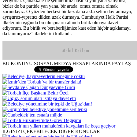
veriyorlar. Çanakkale’de şehitlerimiz nasıl ki yan yana yatıyorsa,
bizler de bu partide yan yana, bir arada, omuz omuza olmak
zorundayız. O yüzden herkesi bir kez daha akl-ı selim davranmaya,
ayrıştırıcı-yıpratıcı dilden uzak durmaya, Cumhuriyet Halk Partisi
ilkelerinin ışığında bu ulu çınarın altında birlik olmaya davet
ediyorum. Bu birlik ve beraberliğimize kast eden hiçbir açıklamayı
da tanımıyoruz” ifadelerini kullandı.
BU KONUYU SOSYAL MEDYA HESAPLARINDA PAYLAŞ
İLGİNİZİ ÇEKEBİLECEK DİĞER KONULAR