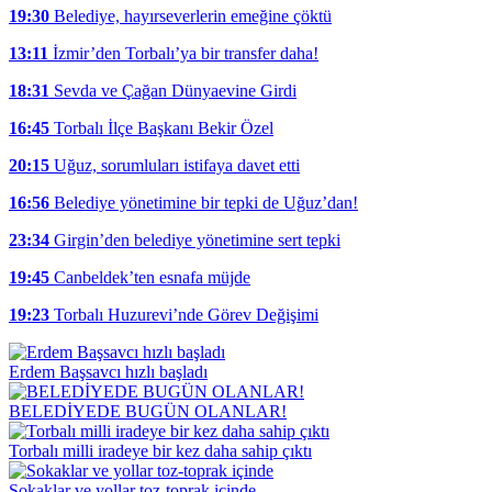
19:30
Belediye, hayırseverlerin emeğine çöktü
13:11
İzmir’den Torbalı’ya bir transfer daha!
18:31
Sevda ve Çağan Dünyaevine Girdi
16:45
Torbalı İlçe Başkanı Bekir Özel
20:15
Uğuz, sorumluları istifaya davet etti
16:56
Belediye yönetimine bir tepki de Uğuz’dan!
23:34
Girgin’den belediye yönetimine sert tepki
19:45
Canbeldek’ten esnafa müjde
19:23
Torbalı Huzurevi’nde Görev Değişimi
Erdem Başsavcı hızlı başladı
BELEDİYEDE BUGÜN OLANLAR!
Torbalı milli iradeye bir kez daha sahip çıktı
Sokaklar ve yollar toz-toprak içinde