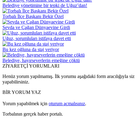
Belediye yönetimine bir tepki de Uğuz’dan!
Torbalı İlçe Başkanı Bekir Özel
Sevda ve Çağan Dünyaevine Girdi
Uğuz, sorumluları istifaya davet etti
Bu kez oğluna da staj veriyor
Belediye, hayırseverlerin emeğine çöktü
ZİYARETÇİ YORUMLARI
Henüz yorum yapılmamış. İlk yorumu aşağıdaki form aracılığıyla siz
yapabilirsiniz.
BİR YORUM YAZ
Yorum yapabilmek için
oturum açmalısınız
.
Torbalının gerçek haber portalı.