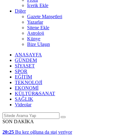
İçerik Ekle
Diğer
Gazete Manşetleri
Yazarlar
Sitene Ekle
Astroloji
Künye
Bize Ulaşın
ANASAYFA
GÜNDEM
SİYASET
SPOR
EĞİTİM
TEKNOLOJİ
EKONOMİ
KÜLTÜR&SANAT
SAĞLIK
Videolar
SON DAKİKA
20:25
Bu kez oğluna da staj veriyor