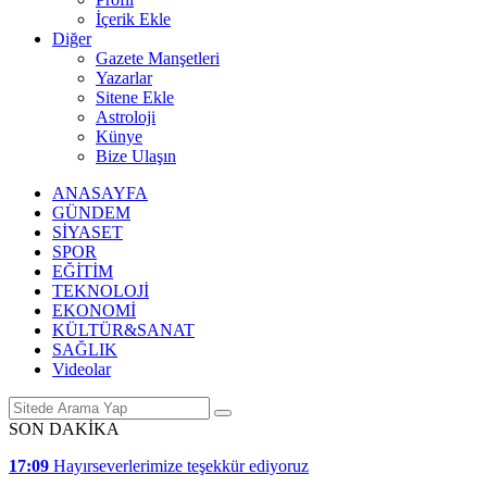
İçerik Ekle
Diğer
Gazete Manşetleri
Yazarlar
Sitene Ekle
Astroloji
Künye
Bize Ulaşın
ANASAYFA
GÜNDEM
SİYASET
SPOR
EĞİTİM
TEKNOLOJİ
EKONOMİ
KÜLTÜR&SANAT
SAĞLIK
Videolar
SON DAKİKA
17:09
Hayırseverlerimize teşekkür ediyoruz