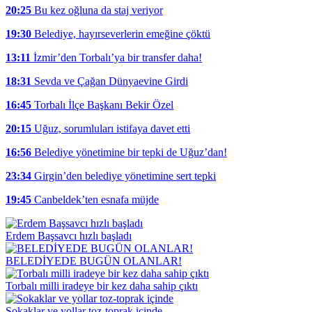
20:25
Bu kez oğluna da staj veriyor
19:30
Belediye, hayırseverlerin emeğine çöktü
13:11
İzmir’den Torbalı’ya bir transfer daha!
18:31
Sevda ve Çağan Dünyaevine Girdi
16:45
Torbalı İlçe Başkanı Bekir Özel
20:15
Uğuz, sorumluları istifaya davet etti
16:56
Belediye yönetimine bir tepki de Uğuz’dan!
23:34
Girgin’den belediye yönetimine sert tepki
19:45
Canbeldek’ten esnafa müjde
Erdem Başsavcı hızlı başladı
BELEDİYEDE BUGÜN OLANLAR!
Torbalı milli iradeye bir kez daha sahip çıktı
Sokaklar ve yollar toz-toprak içinde