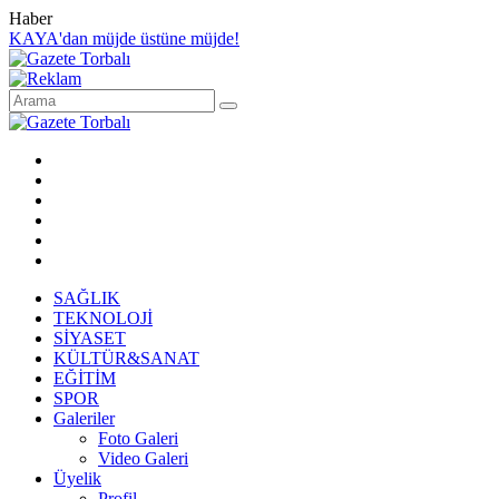
Haber
KAYA'dan müjde üstüne müjde!
SAĞLIK
TEKNOLOJİ
SİYASET
KÜLTÜR&SANAT
EĞİTİM
SPOR
Galeriler
Foto Galeri
Video Galeri
Üyelik
Profil