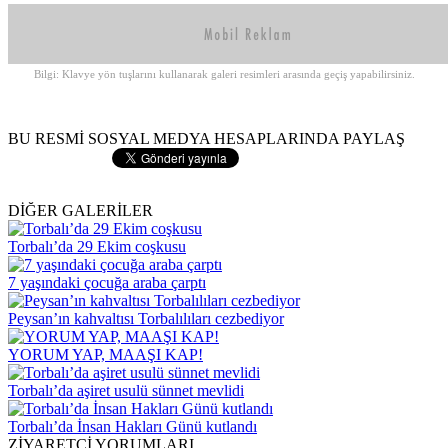
Bilgi: Klavye yön tuşlarını kullanarak galeri resimleri arasında geçiş yapabilirsiniz.
BU RESMİ SOSYAL MEDYA HESAPLARINDA PAYLAŞ
DİĞER GALERİLER
Torbalı’da 29 Ekim coşkusu
7 yaşındaki çocuğa araba çarptı
Peysan’ın kahvaltısı Torbalılıları cezbediyor
YORUM YAP, MAAŞI KAP!
Torbalı’da aşiret usulü sünnet mevlidi
Torbalı’da İnsan Hakları Günü kutlandı
ZİYARETÇİ YORUMLARI