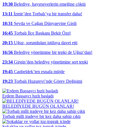
19:30
Belediye, hayırseverlerin emeğine çöktü
13:11
İzmir’den Torbalı’ya bir transfer daha!
18:31
Sevda ve Çağan Dünyaevine Girdi
16:45
Torbalı İlçe Başkanı Bekir Özel
20:15
Uğuz, sorumluları istifaya davet etti
16:56
Belediye yönetimine bir tepki de Uğuz’dan!
23:34
Girgin’den belediye yönetimine sert tepki
19:45
Canbeldek’ten esnafa müjde
19:23
Torbalı Huzurevi’nde Görev Değişimi
Erdem Başsavcı hızlı başladı
BELEDİYEDE BUGÜN OLANLAR!
Torbalı milli iradeye bir kez daha sahip çıktı
Sokaklar ve yollar toz-toprak içinde