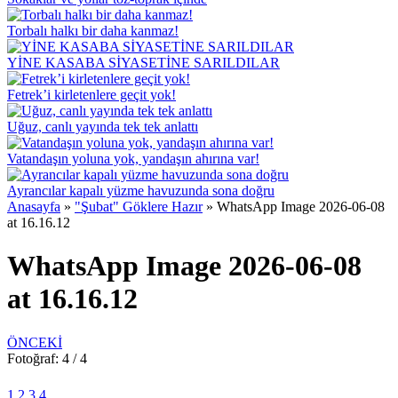
Torbalı halkı bir daha kanmaz!
YİNE KASABA SİYASETİNE SARILDILAR
Fetrek’i kirletenlere geçit yok!
Uğuz, canlı yayında tek tek anlattı
Vatandaşın yoluna yok, yandaşın ahırına var!
Ayrancılar kapalı yüzme havuzunda sona doğru
Anasayfa
»
"Şubat" Göklere Hazır
»
WhatsApp Image 2026-06-08
at 16.16.12
WhatsApp Image 2026-06-08
at 16.16.12
ÖNCEKİ
Fotoğraf: 4 / 4
1
2
3
4