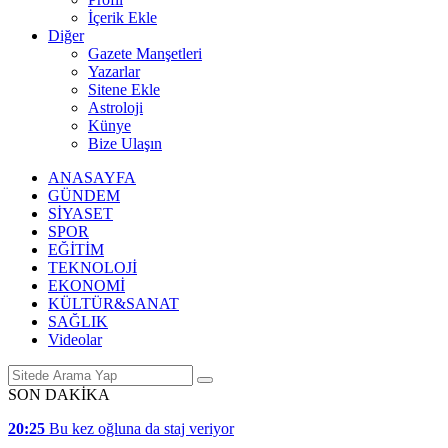
İçerik Ekle
Diğer
Gazete Manşetleri
Yazarlar
Sitene Ekle
Astroloji
Künye
Bize Ulaşın
ANASAYFA
GÜNDEM
SİYASET
SPOR
EĞİTİM
TEKNOLOJİ
EKONOMİ
KÜLTÜR&SANAT
SAĞLIK
Videolar
SON DAKİKA
20:25
Bu kez oğluna da staj veriyor