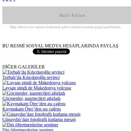
Bilgi: Klavye yön tuşlarını kullanarak galeri resimleri arasında geçiş yapabilirsiniz.
BU RESMİ SOSYAL MEDYA HESAPLARINDA PAYLAŞ
DİĞER GALERİLER
Torbalı’da Kılıçdaroğlu sevinci
Laysan şimdi de Makedonya yolcusu
Göçmenler, gazetecileri ağırladı
Kaymakam Öter’den aşı çağrısı
Günaydın’dan fotoğraflı kutlama mesajı
Din öğretmenlerine seminer