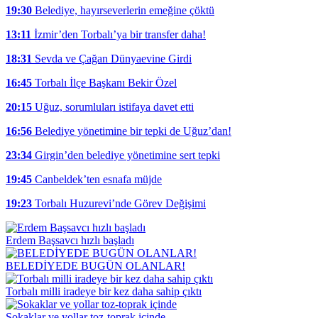
19:30
Belediye, hayırseverlerin emeğine çöktü
13:11
İzmir’den Torbalı’ya bir transfer daha!
18:31
Sevda ve Çağan Dünyaevine Girdi
16:45
Torbalı İlçe Başkanı Bekir Özel
20:15
Uğuz, sorumluları istifaya davet etti
16:56
Belediye yönetimine bir tepki de Uğuz’dan!
23:34
Girgin’den belediye yönetimine sert tepki
19:45
Canbeldek’ten esnafa müjde
19:23
Torbalı Huzurevi’nde Görev Değişimi
Erdem Başsavcı hızlı başladı
BELEDİYEDE BUGÜN OLANLAR!
Torbalı milli iradeye bir kez daha sahip çıktı
Sokaklar ve yollar toz-toprak içinde