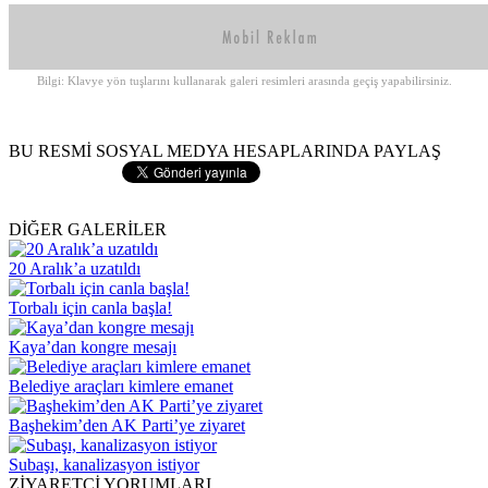
Bilgi: Klavye yön tuşlarını kullanarak galeri resimleri arasında geçiş yapabilirsiniz.
BU RESMİ SOSYAL MEDYA HESAPLARINDA PAYLAŞ
DİĞER GALERİLER
20 Aralık’a uzatıldı
Torbalı için canla başla!
Kaya’dan kongre mesajı
Belediye araçları kimlere emanet
Başhekim’den AK Parti’ye ziyaret
Subaşı, kanalizasyon istiyor
ZİYARETÇİ YORUMLARI