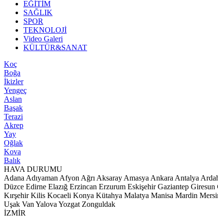
EĞİTİM
SAĞLIK
SPOR
TEKNOLOJİ
Video Galeri
KÜLTÜR&SANAT
Koç
Boğa
İkizler
Yengeç
Aslan
Başak
Terazi
Akrep
Yay
Oğlak
Kova
Balık
HAVA DURUMU
Adana
Adıyaman
Afyon
Ağrı
Aksaray
Amasya
Ankara
Antalya
Arda
Düzce
Edirne
Elazığ
Erzincan
Erzurum
Eskişehir
Gaziantep
Giresun
Kırşehir
Kilis
Kocaeli
Konya
Kütahya
Malatya
Manisa
Mardin
Mersi
Uşak
Van
Yalova
Yozgat
Zonguldak
İZMİR