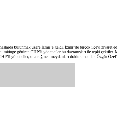
aslarda bulunmak üzere İzmir’e geldi. İzmir’de birçok ilçeyi ziyaret e
ını mitinge götüren CHP’li yöneticiler bu davranışları ile tepki çektiler
an CHP’li yöneticiler, ona rağmen meydanları dolduramadılar. Özgür Özel