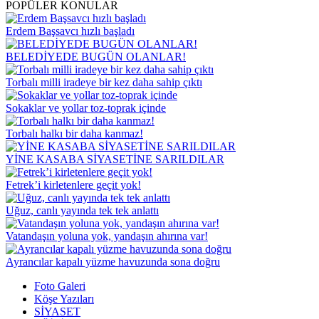
POPÜLER KONULAR
Erdem Başsavcı hızlı başladı
BELEDİYEDE BUGÜN OLANLAR!
Torbalı milli iradeye bir kez daha sahip çıktı
Sokaklar ve yollar toz-toprak içinde
Torbalı halkı bir daha kanmaz!
YİNE KASABA SİYASETİNE SARILDILAR
Fetrek’i kirletenlere geçit yok!
Uğuz, canlı yayında tek tek anlattı
Vatandaşın yoluna yok, yandaşın ahırına var!
Ayrancılar kapalı yüzme havuzunda sona doğru
Foto Galeri
Köşe Yazıları
SİYASET