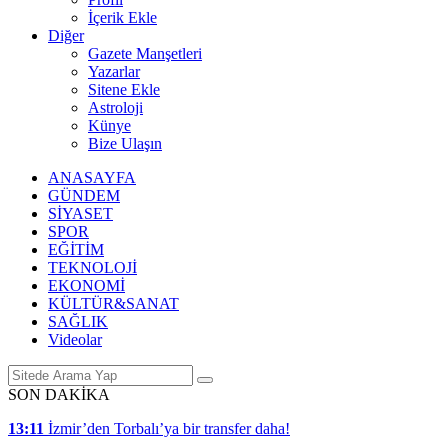
İçerik Ekle
Diğer
Gazete Manşetleri
Yazarlar
Sitene Ekle
Astroloji
Künye
Bize Ulaşın
ANASAYFA
GÜNDEM
SİYASET
SPOR
EĞİTİM
TEKNOLOJİ
EKONOMİ
KÜLTÜR&SANAT
SAĞLIK
Videolar
SON DAKİKA
13:11
İzmir’den Torbalı’ya bir transfer daha!