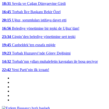
18:31
Sevda ve Çağan Dünyaevine Girdi
16:45
Torbalı İlçe Başkanı Bekir Özel
20:15
Uğuz, sorumluları istifaya davet etti
16:56
Belediye yönetimine bir tepki de Uğuz’dan!
23:34
Girgin’den belediye yönetimine sert tepki
19:45
Canbeldek’ten esnafa müjde
19:23
Torbalı Huzurevi’nde Görev Değişimi
14:32
Torbalı’nın yılları muhalefetin kavgaları ile boşa geçiyor
22:42
Yeni Parti’nin ilk icraatı!