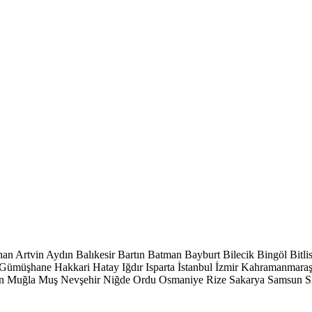
han
Artvin
Aydın
Balıkesir
Bartın
Batman
Bayburt
Bilecik
Bingöl
Bitli
Gümüşhane
Hakkari
Hatay
Iğdır
Isparta
İstanbul
İzmir
Kahramanmara
n
Muğla
Muş
Nevşehir
Niğde
Ordu
Osmaniye
Rize
Sakarya
Samsun
S