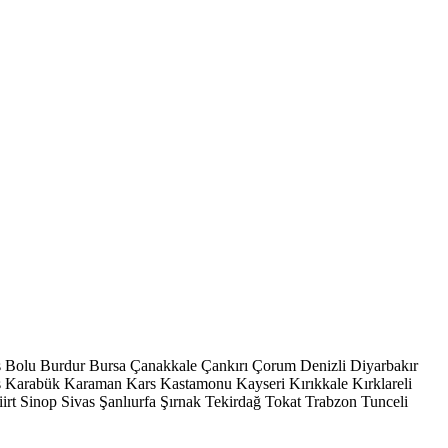
s
Bolu
Burdur
Bursa
Çanakkale
Çankırı
Çorum
Denizli
Diyarbakır
ş
Karabük
Karaman
Kars
Kastamonu
Kayseri
Kırıkkale
Kırklareli
iirt
Sinop
Sivas
Şanlıurfa
Şırnak
Tekirdağ
Tokat
Trabzon
Tunceli