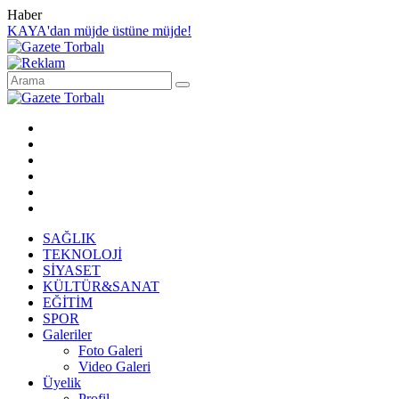
Haber
KAYA'dan müjde üstüne müjde!
SAĞLIK
TEKNOLOJİ
SİYASET
KÜLTÜR&SANAT
EĞİTİM
SPOR
Galeriler
Foto Galeri
Video Galeri
Üyelik
Profil