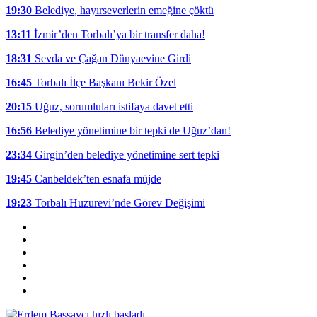
19:30
Belediye, hayırseverlerin emeğine çöktü
13:11
İzmir’den Torbalı’ya bir transfer daha!
18:31
Sevda ve Çağan Dünyaevine Girdi
16:45
Torbalı İlçe Başkanı Bekir Özel
20:15
Uğuz, sorumluları istifaya davet etti
16:56
Belediye yönetimine bir tepki de Uğuz’dan!
23:34
Girgin’den belediye yönetimine sert tepki
19:45
Canbeldek’ten esnafa müjde
19:23
Torbalı Huzurevi’nde Görev Değişimi