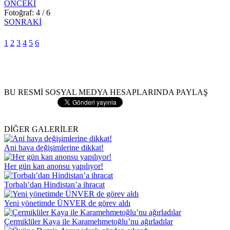
ÖNCEKİ
Fotoğraf: 4 / 6
SONRAKİ
1
2
3
4
5
6
BU RESMİ SOSYAL MEDYA HESAPLARINDA PAYLAŞ
DİĞER GALERİLER
Ani hava değişimlerine dikkat!
Her gün kan anonsu yapılıyor!
Torbalı’dan Hindistan’a ihracat
Yeni yönetimde ÜNVER de görev aldı
Çermikliler Kaya ile Karamehmetoğlu’nu ağırladılar