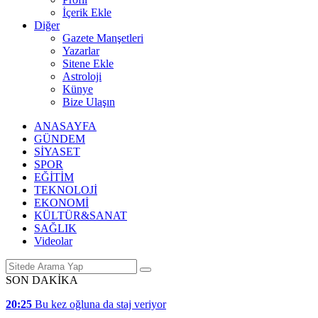
İçerik Ekle
Diğer
Gazete Manşetleri
Yazarlar
Sitene Ekle
Astroloji
Künye
Bize Ulaşın
ANASAYFA
GÜNDEM
SİYASET
SPOR
EĞİTİM
TEKNOLOJİ
EKONOMİ
KÜLTÜR&SANAT
SAĞLIK
Videolar
SON DAKİKA
20:25
Bu kez oğluna da staj veriyor