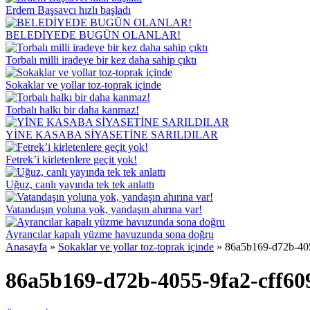
Erdem Başsavcı hızlı başladı
BELEDİYEDE BUGÜN OLANLAR!
Torbalı milli iradeye bir kez daha sahip çıktı
Sokaklar ve yollar toz-toprak içinde
Torbalı halkı bir daha kanmaz!
YİNE KASABA SİYASETİNE SARILDILAR
Fetrek’i kirletenlere geçit yok!
Uğuz, canlı yayında tek tek anlattı
Vatandaşın yoluna yok, yandaşın ahırına var!
Ayrancılar kapalı yüzme havuzunda sona doğru
Anasayfa
»
Sokaklar ve yollar toz-toprak içinde
»
86a5b169-d72b-40
86a5b169-d72b-4055-9fa2-cff60