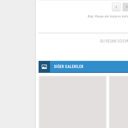
1
2
Bilgi: Klavye yön tuşlarını kul
BU RESMİ SOSY
DİĞER GALERİLER