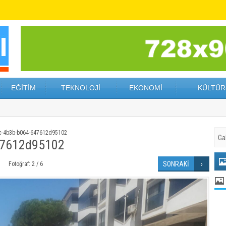
EĞİTİM
TEKNOLOJİ
EKONOMİ
KÜLTÜR
c-4b3b-b064-647612d95102
47612d95102
SONRAKİ
Fotoğraf: 2 / 6