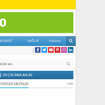
&SANAT
SAĞLIK
Videolar
EN ÇOK BAKILANLAR
POPÜLER GALERİLER
TÜMÜ