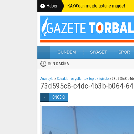
Haber
KAYA'dan müjde üstüne müjde!
GÜNDEM
SİYASET
SPOR
SON DAKİKA
Anasayfa
»
Sokaklar ve yollar toz-toprak içinde
»
73d595c8-c4d
73d595c8-c4dc-4b3b-b064-6
ÖNCEKİ