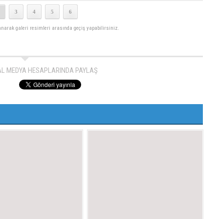
3
4
5
6
lanarak galeri resimleri arasında geçiş yapabilirsiniz.
AL MEDYA HESAPLARINDA PAYLAŞ