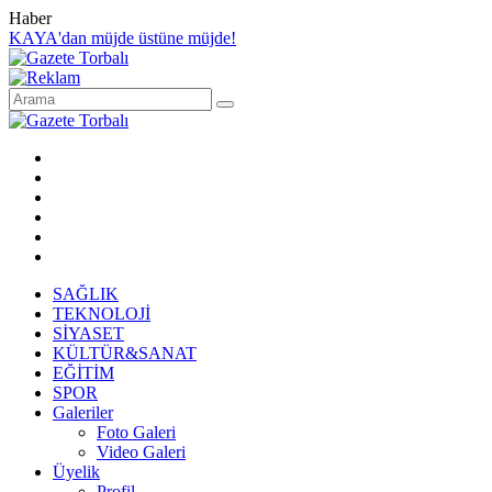
Haber
KAYA'dan müjde üstüne müjde!
SAĞLIK
TEKNOLOJİ
SİYASET
KÜLTÜR&SANAT
EĞİTİM
SPOR
Galeriler
Foto Galeri
Video Galeri
Üyelik
Profil