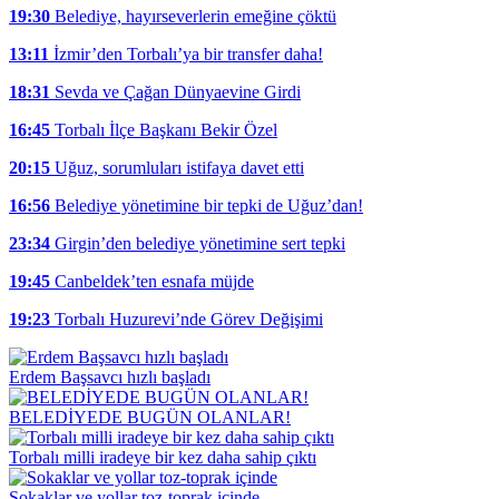
19:30
Belediye, hayırseverlerin emeğine çöktü
13:11
İzmir’den Torbalı’ya bir transfer daha!
18:31
Sevda ve Çağan Dünyaevine Girdi
16:45
Torbalı İlçe Başkanı Bekir Özel
20:15
Uğuz, sorumluları istifaya davet etti
16:56
Belediye yönetimine bir tepki de Uğuz’dan!
23:34
Girgin’den belediye yönetimine sert tepki
19:45
Canbeldek’ten esnafa müjde
19:23
Torbalı Huzurevi’nde Görev Değişimi
Erdem Başsavcı hızlı başladı
BELEDİYEDE BUGÜN OLANLAR!
Torbalı milli iradeye bir kez daha sahip çıktı
Sokaklar ve yollar toz-toprak içinde