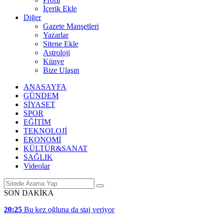
İçerik Ekle
Diğer
Gazete Manşetleri
Yazarlar
Sitene Ekle
Astroloji
Künye
Bize Ulaşın
ANASAYFA
GÜNDEM
SİYASET
SPOR
EĞİTİM
TEKNOLOJİ
EKONOMİ
KÜLTÜR&SANAT
SAĞLIK
Videolar
SON DAKİKA
20:25
Bu kez oğluna da staj veriyor