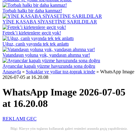
Torbalı halkı bir daha kanmaz!
YİNE KASABA SİYASETİNE SARILDILAR
Fetrek’i kirletenlere geçit yok!
Uğuz, canlı yayında tek tek anlattı
Vatandaşın yoluna yok, yandaşın ahırına var!
Ayrancılar kapalı yüzme havuzunda sona doğru
Anasayfa
»
Sokaklar ve yollar toz-toprak içinde
»
WhatsApp Image
2026-07-05 at 16.20.08
WhatsApp Image 2026-07-05
at 16.20.08
REKLAMI GEÇ
Bilgi: Klavye yön tuşlarını kullanarak galeri resimleri arasında geçiş yapabilirsiniz.