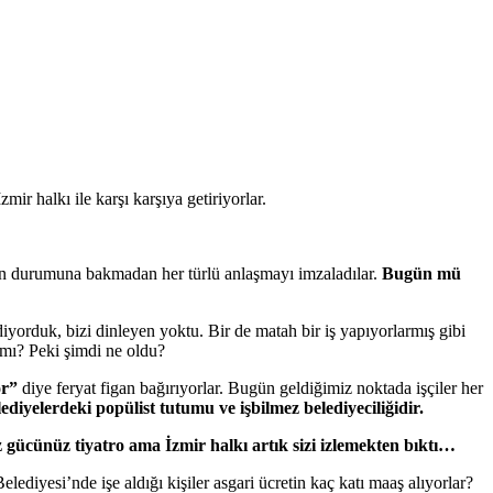
mir halkı ile karşı karşıya getiriyorlar.
in durumuna bakmadan her türlü anlaşmayı imzaladılar.
Bugün mü
iyorduk, bizi dinleyen yoktu. Bir de matah bir iş yapıyorlarmış gibi
mı? Peki şimdi ne oldu?
or”
diye feryat figan bağırıyorlar. Bugün geldiğimiz noktada işçiler her
iyelerdeki popülist tutumu ve işbilmez belediyeciliğidir.
z gücünüz tiyatro ama İzmir halkı artık sizi izlemekten bıktı…
Belediyesi’nde işe aldığı kişiler asgari ücretin kaç katı maaş alıyorlar?