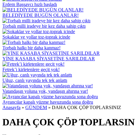
Erdem Başsavcı hızlı başladı
BELEDİYEDE BUGÜN OLANLAR!
Torbalı milli iradeye bir kez daha sahip çıktı
Sokaklar ve yollar toz-toprak içinde
Torbalı halkı bir daha kanmaz!
YİNE KASABA SİYASETİNE SARILDILAR
Fetrek’i kirletenlere geçit yok!
Uğuz, canlı yayında tek tek anlattı
Vatandaşın yoluna yok, yandaşın ahırına var!
Ayrancılar kapalı yüzme havuzunda sona doğru
Anasayfa
»
GÜNDEM
»
DAHA ÇOK ÇÖP TOPLARSINIZ
DAHA ÇOK ÇÖP TOPLARSIN