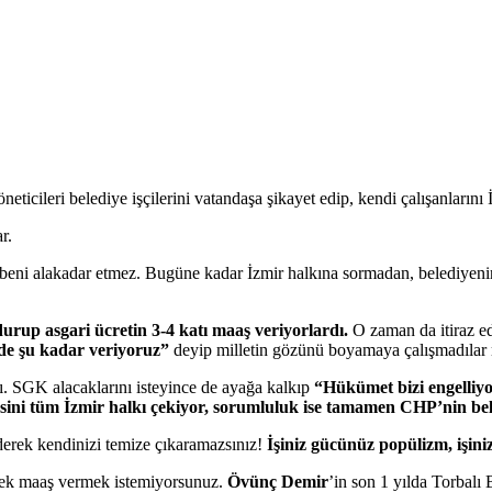
icileri belediye işçilerini vatandaşa şikayet edip, kendi çalışanlarını İz
r.
a beni alakadar etmez. Bugüne kadar İzmir halkına sormadan, belediyen
urup asgari ücretin 3-4 katı maaş veriyorlardı.
O zaman da itiraz ed
de şu kadar veriyoruz”
deyip milletin gözünü boyamaya çalışmadılar 
tı. SGK alacaklarını isteyince de ayağa kalkıp
“Hükümet bizi engelliy
ini tüm İzmir halkı çekiyor, sorumluluk ise tamamen CHP’nin beled
ederek kendinizi temize çıkaramazsınız!
İşiniz gücünüz popülizm, işini
ek maaş vermek istemiyorsunuz.
Övünç Demir
’in son 1 yılda Torbalı 