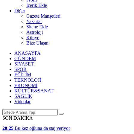
İçerik Ekle
Diğer
Gazete Manşetleri
Yazarlar
Sitene Ekle
Astroloji
Künye
Bize Ulaşın
ANASAYFA
GÜNDEM
SİYASET
SPOR
EĞİTİM
TEKNOLOJİ
EKONOMİ
KÜLTÜR&SANAT
SAĞLIK
Videolar
SON DAKİKA
20:25
Bu kez oğluna da staj veriyor