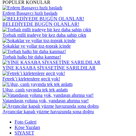
POPÜLER KONULAR
Erdem Başsavcı hızlı başladı
BELEDİYEDE BUGÜN OLANLAR!
Torbalı milli iradeye bir kez daha sahip çıktı
Sokaklar ve yollar toz-toprak içinde
Torbalı halkı bir daha kanmaz!
YİNE KASABA SİYASETİNE SARILDILAR
Fetrek’i kirletenlere geçit yok!
Uğuz, canlı yayında tek tek anlattı
Vatandaşın yoluna yok, yandaşın ahırına var!
Ayrancılar kapalı yüzme havuzunda sona doğru
Foto Galeri
Köşe Yazıları
SİYASET