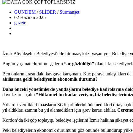
GÜNDEM
/
SLİDER
/
Sürmanşet
02 Haziran
2025
gazete
İzmir Büyükşehir Belediyesi’nde bir maaş krizi yaşanıyor. Belediye yönet
Bugün yaşanan durumu işçilerin
“aç gözlülüğü”
olarak lanse ediyorla
Ben onların arasındaki kavgaya karışmam. Kaç paraya anlaştıkları d
akıllarına geldi belediyenin ekonomik durumu?
Daha önceki yönetimlerde yandaşlarını belediye kadrolarına dold
davul-zurna çalıp
“Hükümet bu kadar veriyor, biz belediyelerimiz
Yıllardır verdikleri maaşların SGK primlerini ödemedikleri ortaya çık
yıl aldıkları zammı bu yıl alamadıkları için grev kararı aldılar.
Ceremes
Kordon’da iki çöp toplayıp, belediye işçilerini İzmir halkına şikayet 
Peki belediyelerin ekonomik durumunu göz önünde bulundurup yüks