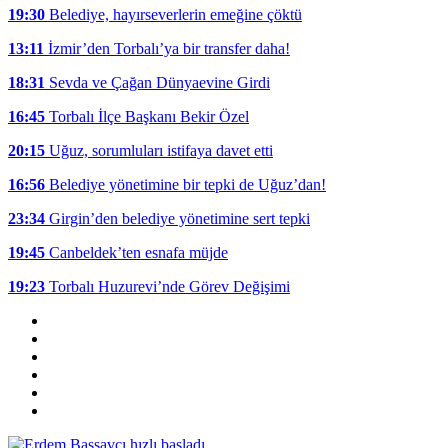
19:30
Belediye, hayırseverlerin emeğine çöktü
13:11
İzmir’den Torbalı’ya bir transfer daha!
18:31
Sevda ve Çağan Dünyaevine Girdi
16:45
Torbalı İlçe Başkanı Bekir Özel
20:15
Uğuz, sorumluları istifaya davet etti
16:56
Belediye yönetimine bir tepki de Uğuz’dan!
23:34
Girgin’den belediye yönetimine sert tepki
19:45
Canbeldek’ten esnafa müjde
19:23
Torbalı Huzurevi’nde Görev Değişimi