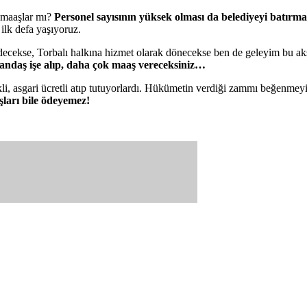
 maaşlar mı?
Personel sayısının yüksek olması da belediyeyi batırm
 ilk defa yaşıyoruz.
ecekse, Torbalı halkına hizmet olarak dönecekse ben de geleyim bu a
andaş işe alıp, daha çok maaş vereceksiniz…
i, asgari ücretli atıp tutuyorlardı. Hükümetin verdiği zammı beğenmey
ları bile ödeyemez!