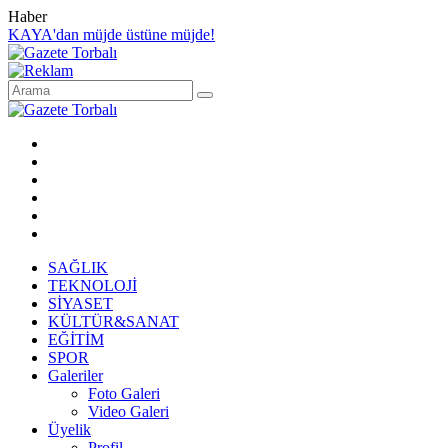
Haber
KAYA'dan müjde üstüne müjde!
SAĞLIK
TEKNOLOJİ
SİYASET
KÜLTÜR&SANAT
EĞİTİM
SPOR
Galeriler
Foto Galeri
Video Galeri
Üyelik
Profil