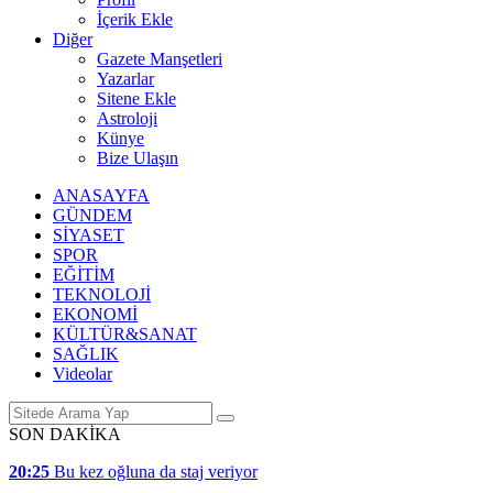
İçerik Ekle
Diğer
Gazete Manşetleri
Yazarlar
Sitene Ekle
Astroloji
Künye
Bize Ulaşın
ANASAYFA
GÜNDEM
SİYASET
SPOR
EĞİTİM
TEKNOLOJİ
EKONOMİ
KÜLTÜR&SANAT
SAĞLIK
Videolar
SON DAKİKA
20:25
Bu kez oğluna da staj veriyor