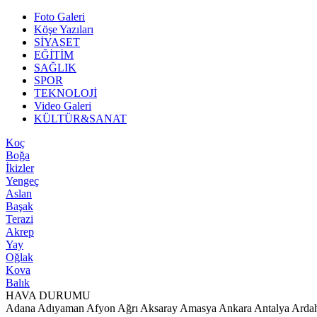
Foto Galeri
Köşe Yazıları
SİYASET
EĞİTİM
SAĞLIK
SPOR
TEKNOLOJİ
Video Galeri
KÜLTÜR&SANAT
Koç
Boğa
İkizler
Yengeç
Aslan
Başak
Terazi
Akrep
Yay
Oğlak
Kova
Balık
HAVA DURUMU
Adana
Adıyaman
Afyon
Ağrı
Aksaray
Amasya
Ankara
Antalya
Arda