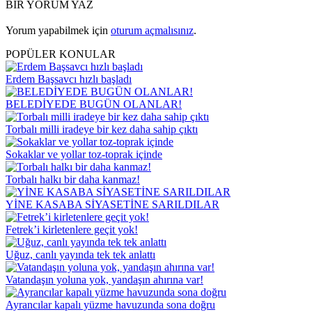
BİR YORUM YAZ
Yorum yapabilmek için
oturum açmalısınız
.
POPÜLER KONULAR
Erdem Başsavcı hızlı başladı
BELEDİYEDE BUGÜN OLANLAR!
Torbalı milli iradeye bir kez daha sahip çıktı
Sokaklar ve yollar toz-toprak içinde
Torbalı halkı bir daha kanmaz!
YİNE KASABA SİYASETİNE SARILDILAR
Fetrek’i kirletenlere geçit yok!
Uğuz, canlı yayında tek tek anlattı
Vatandaşın yoluna yok, yandaşın ahırına var!
Ayrancılar kapalı yüzme havuzunda sona doğru