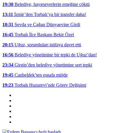
19:30
Belediye, hayırseverlerin emeğine çöktü
13:11
İzmir’den Torbalı’ya bir transfer daha!
18:31
Sevda ve Çağan Dünyaevine Girdi
16:45
Torbalı İlçe Başkanı Bekir Özel
20:15
Uğuz, sorumluları istifaya davet etti
16:56
Belediye yönetimine bir tepki de Uğuz’dan!
23:34
Girgin’den belediye yönetimine sert tepki
19:45
Canbeldek’ten esnafa müjde
19:23
Torbalı Huzurevi’nde Görev Değişimi