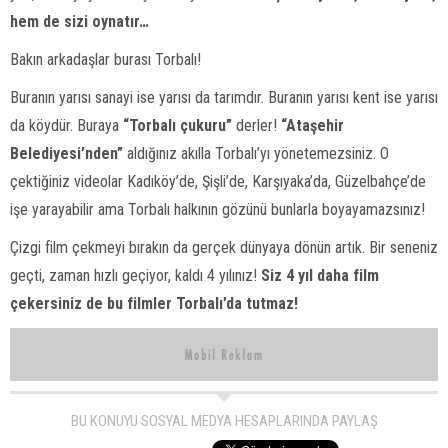
hem de sizi oynatır…
Bakın arkadaşlar burası Torbalı!
Buranın yarısı sanayi ise yarısı da tarımdır. Buranın yarısı kent ise yarısı
da köydür. Buraya
“Torbalı çukuru”
derler!
“Ataşehir
Belediyesi’nden”
aldığınız akılla Torbalı’yı yönetemezsiniz. O
çektiğiniz videolar Kadıköy’de, Şişli’de, Karşıyaka’da, Güzelbahçe’de
işe yarayabilir ama Torbalı halkının gözünü bunlarla boyayamazsınız!
Çizgi film çekmeyi bırakın da gerçek dünyaya dönün artık. Bir seneniz
geçti, zaman hızlı geçiyor, kaldı 4 yılınız!
Siz 4 yıl daha film
çekersiniz de bu filmler Torbalı’da tutmaz!
BU KONUYU SOSYAL MEDYA HESAPLARINDA PAYLAŞ