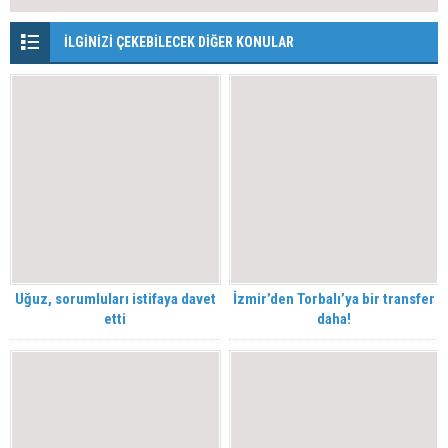
İLGİNİZİ ÇEKEBİLECEK DİĞER KONULAR
Uğuz, sorumluları istifaya davet
İzmir’den Torbalı’ya bir transfer
etti
daha!