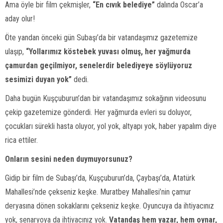
Ama öyle bir film çekmişler,
“En cıvık belediye”
dalında Oscar’a
aday olur!
Öte yandan önceki gün Subaşı’da bir vatandaşımız gazetemize
ulaşıp,
“Yollarımız köstebek yuvası olmuş, her yağmurda
çamurdan geçilmiyor, senelerdir belediyeye söylüyoruz
sesimizi duyan yok”
dedi.
Daha bugün Kuşçuburun’dan bir vatandaşımız sokağının videosunu
çekip gazetemize gönderdi. Her yağmurda evleri su doluyor,
çocukları sürekli hasta oluyor, yol yok, altyapı yok, haber yapalım diye
rica ettiler.
Onların sesini neden duymuyorsunuz?
Gidip bir film de Subaşı’da, Kuşçuburun’da, Çaybaşı’da, Atatürk
Mahallesi’nde çekseniz keşke. Muratbey Mahallesi’nin çamur
deryasına dönen sokaklarını çekseniz keşke. Oyuncuya da ihtiyacınız
yok, senaryoya da ihtiyacınız yok.
Vatandaş hem yazar, hem oynar,