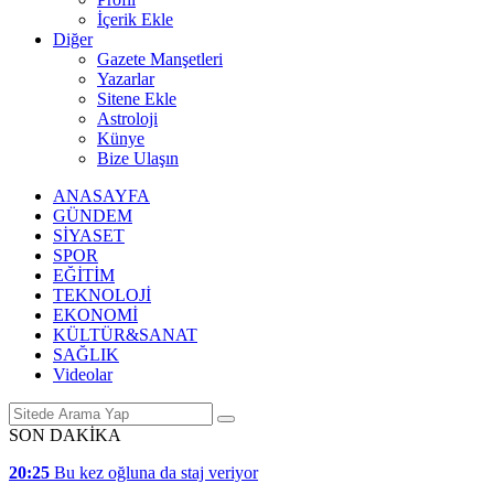
İçerik Ekle
Diğer
Gazete Manşetleri
Yazarlar
Sitene Ekle
Astroloji
Künye
Bize Ulaşın
ANASAYFA
GÜNDEM
SİYASET
SPOR
EĞİTİM
TEKNOLOJİ
EKONOMİ
KÜLTÜR&SANAT
SAĞLIK
Videolar
SON DAKİKA
20:25
Bu kez oğluna da staj veriyor