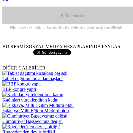
Bilgi: Klavye yön tuşlarını kullanarak galeri resimleri arasında geçiş yapabilirsiniz.
BU RESMİ SOSYAL MEDYA HESAPLARINDA PAYLAŞ
DİĞER GALERİLER
Tablet dağıtımı kırsaldan başladı
BBP kongre yaptı
Kadınları yüreklendiren kadın
Işıkkaya, Milli Eğitim Müdürü oldu
Cumhuriyet Başsavcımız değişti
Rogöçder’den dev iş birliği!