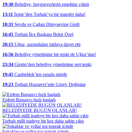
19:30
Belediye, hayırseverlerin emeğine çöktü
13:11
İzmir’den Torbalı’ya bir transfer daha!
18:31
Sevda ve Çağan Dünyaevine Girdi
16:45
Torbalı İlçe Başkanı Bekir Özel
20:15
Uğuz, sorumluları istifaya davet etti
16:56
Belediye yönetimine bir tepki de Uğuz’dan!
23:34
Girgin’den belediye yönetimine sert tepki
19:45
Canbeldek’ten esnafa müjde
19:23
Torbalı Huzurevi’nde Görev Değişimi
Erdem Başsavcı hızlı başladı
BELEDİYEDE BUGÜN OLANLAR!
Torbalı milli iradeye bir kez daha sahip çıktı
Sokaklar ve yollar toz-toprak içinde