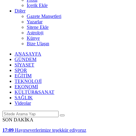
İçerik Ekle
Diğer
Gazete Manşetleri
Yazarlar
Sitene Ekle
Astroloji
Künye
Bize Ulaşın
ANASAYFA
GÜNDEM
SİYASET
SPOR
EĞİTİM
TEKNOLOJİ
EKONOMİ
KÜLTÜR&SANAT
SAĞLIK
Videolar
SON DAKİKA
17:09
Hayırseverlerimize teşekkür ediyoruz