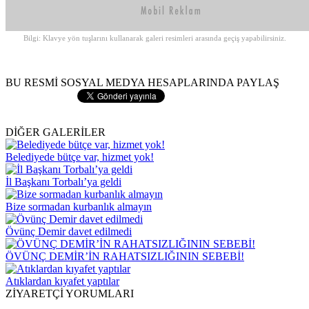
Bilgi: Klavye yön tuşlarını kullanarak galeri resimleri arasında geçiş yapabilirsiniz.
BU RESMİ SOSYAL MEDYA HESAPLARINDA PAYLAŞ
DİĞER GALERİLER
Belediyede bütçe var, hizmet yok!
İl Başkanı Torbalı’ya geldi
Bize sormadan kurbanlık almayın
Övünç Demir davet edilmedi
ÖVÜNÇ DEMİR’İN RAHATSIZLIĞININ SEBEBİ!
Atıklardan kıyafet yaptılar
ZİYARETÇİ YORUMLARI