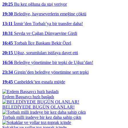
20:25
Bu kez oğluna da staj veriyor
19:30
Belediye, hayırseverlerin emeğine çöktü
13:11
İzmir’den Torbalı’ya bir transfer daha!
18:31
Sevda ve Çağan Dünyaevine Girdi
16:45
Torbalı İlçe Başkanı Bekir Özel
20:15
Uğuz, sorumluları istifaya davet etti
16:56
Belediye yönetimine bir tepki de Uğuz’dan!
23:34
Girgin’den belediye yönetimine sert tepki
19:45
Canbeldek’ten esnafa müjde
Erdem Başsavcı hızlı başladı
BELEDİYEDE BUGÜN OLANLAR!
Torbalı milli iradeye bir kez daha sahip çıktı
Sokaklar ve yollar toz-toprak içinde