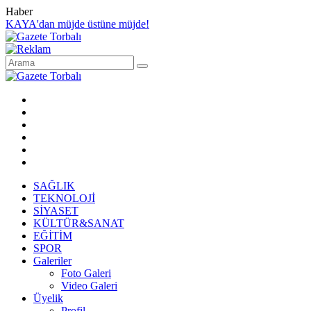
Haber
KAYA'dan müjde üstüne müjde!
SAĞLIK
TEKNOLOJİ
SİYASET
KÜLTÜR&SANAT
EĞİTİM
SPOR
Galeriler
Foto Galeri
Video Galeri
Üyelik
Profil