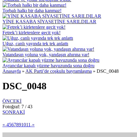
Torbalı halkı bir daha kanmaz!
YİNE KASABA SİYASETİNE SARILDILAR
Fetrek’i kirletenlere geçit yok!
Uğuz, canlı yayında tek tek anlattı
Vatandaşın yoluna yok, yandaşın ahırına var!
Ayrancılar kapalı yüzme havuzunda sona doğru
Anasayfa
»
AK Parti’de coşkulu bayramlaşma
»
DSC_0048
DSC_0048
ÖNCEKİ
Fotoğraf: 7 / 43
SONRAKİ
«
4
5
6
7
8
9
10
11
»
<
>