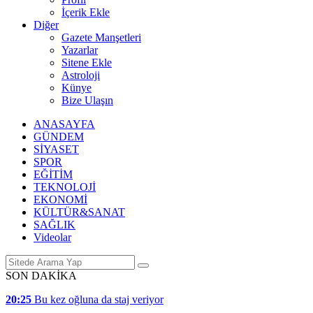
İçerik Ekle
Diğer
Gazete Manşetleri
Yazarlar
Sitene Ekle
Astroloji
Künye
Bize Ulaşın
ANASAYFA
GÜNDEM
SİYASET
SPOR
EĞİTİM
TEKNOLOJİ
EKONOMİ
KÜLTÜR&SANAT
SAĞLIK
Videolar
SON DAKİKA
20:25
Bu kez oğluna da staj veriyor