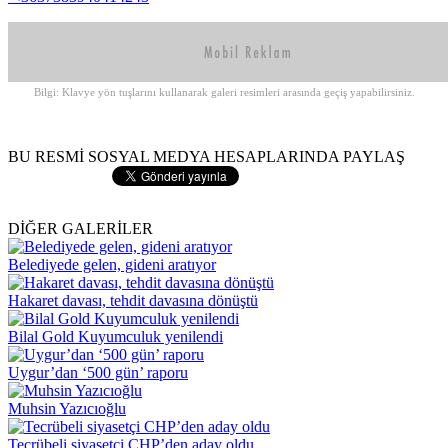
Bilgi: Klavye yön tuşlarını kullanarak galeri resimleri arasında geçiş yapabilirsiniz.
BU RESMİ SOSYAL MEDYA HESAPLARINDA PAYLAŞ
DİĞER GALERİLER
Belediyede gelen, gideni aratıyor
Hakaret davası, tehdit davasına dönüştü
Bilal Gold Kuyumculuk yenilendi
Uygur’dan ‘500 gün’ raporu
Muhsin Yazıcıoğlu
Tecrübeli siyasetçi CHP’den aday oldu