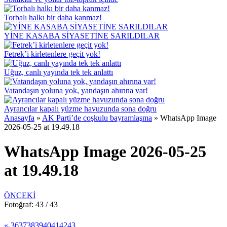
Torbalı halkı bir daha kanmaz!
YİNE KASABA SİYASETİNE SARILDILAR
Fetrek’i kirletenlere geçit yok!
Uğuz, canlı yayında tek tek anlattı
Vatandaşın yoluna yok, yandaşın ahırına var!
Ayrancılar kapalı yüzme havuzunda sona doğru
Anasayfa
»
AK Parti’de coşkulu bayramlaşma
»
WhatsApp Image
2026-05-25 at 19.49.18
WhatsApp Image 2026-05-25
at 19.49.18
ÖNCEKİ
Fotoğraf: 43 / 43
«
36
37
38
39
40
41
42
43
<