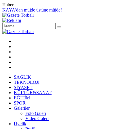
Haber
KAYA'dan müjde üstüne müjde!
SAĞLIK
TEKNOLOJİ
SİYASET
KÜLTÜR&SANAT
EĞİTİM
SPOR
Galeriler
Foto Galeri
Video Galeri
Üyelik
Profil