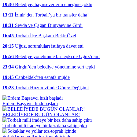
19:30
Belediye, hayırseverlerin emeğine çöktü
13:11
İzmir’den Torbalı’ya bir transfer daha!
18:31
Sevda ve Çağan Dünyaevine Girdi
16:45
Torbalı İlçe Başkanı Bekir Özel
20:15
Uğuz, sorumluları istifaya davet etti
16:56
Belediye yönetimine bir tepki de Uğuz’dan!
23:34
Girgin’den belediye yönetimine sert tepki
19:45
Canbeldek’ten esnafa müjde
19:23
Torbalı Huzurevi’nde Görev Değişimi
Erdem Başsavcı hızlı başladı
BELEDİYEDE BUGÜN OLANLAR!
Torbalı milli iradeye bir kez daha sahip çıktı
Sokaklar ve yollar toz-toprak içinde