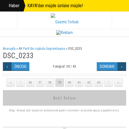
Haber
KAYA'dan müjde üstüne müjde!
Anasayfa
»
AK Parti’de coşkulu bayramlaşma
»
DSC_0233
DSC_0233
ÖNCEKİ
SONRAKİ
Fotoğraf: 39 / 43
«
36
37
38
39
40
41
42
43
»
<
>
Bilgi: Klavye yön tuşlarını kullanarak galeri resimleri arasında geçiş yapabilirsiniz.