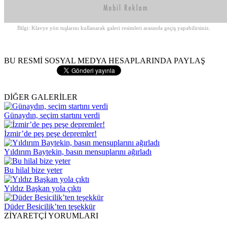
Bilgi: Klavye yön tuşlarını kullanarak galeri resimleri arasında geçiş yapabilirsiniz.
BU RESMİ SOSYAL MEDYA HESAPLARINDA PAYLAŞ
DİĞER GALERİLER
Günaydın, seçim startını verdi
İzmir’de peş peşe depremler!
Yıldırım Baytekin, basın mensuplarını ağırladı
Bu hilal bize yeter
Yıldız Başkan yola çıktı
Düder Besicilik’ten teşekkür
ZİYARETÇİ YORUMLARI