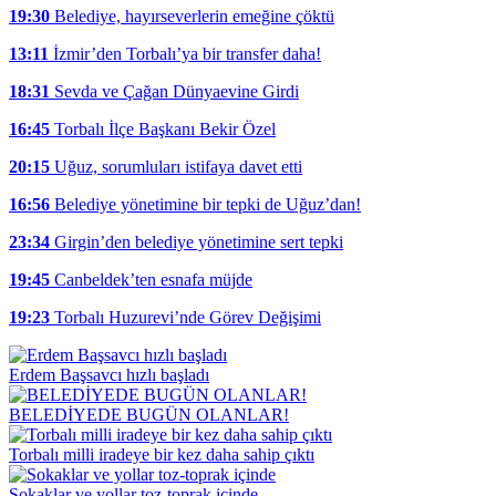
19:30
Belediye, hayırseverlerin emeğine çöktü
13:11
İzmir’den Torbalı’ya bir transfer daha!
18:31
Sevda ve Çağan Dünyaevine Girdi
16:45
Torbalı İlçe Başkanı Bekir Özel
20:15
Uğuz, sorumluları istifaya davet etti
16:56
Belediye yönetimine bir tepki de Uğuz’dan!
23:34
Girgin’den belediye yönetimine sert tepki
19:45
Canbeldek’ten esnafa müjde
19:23
Torbalı Huzurevi’nde Görev Değişimi
Erdem Başsavcı hızlı başladı
BELEDİYEDE BUGÜN OLANLAR!
Torbalı milli iradeye bir kez daha sahip çıktı
Sokaklar ve yollar toz-toprak içinde