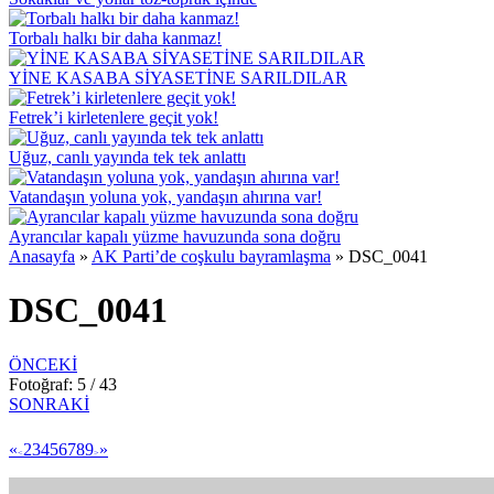
Torbalı halkı bir daha kanmaz!
YİNE KASABA SİYASETİNE SARILDILAR
Fetrek’i kirletenlere geçit yok!
Uğuz, canlı yayında tek tek anlattı
Vatandaşın yoluna yok, yandaşın ahırına var!
Ayrancılar kapalı yüzme havuzunda sona doğru
Anasayfa
»
AK Parti’de coşkulu bayramlaşma
»
DSC_0041
DSC_0041
ÖNCEKİ
Fotoğraf: 5 / 43
SONRAKİ
«
2
3
4
5
6
7
8
9
»
<
>