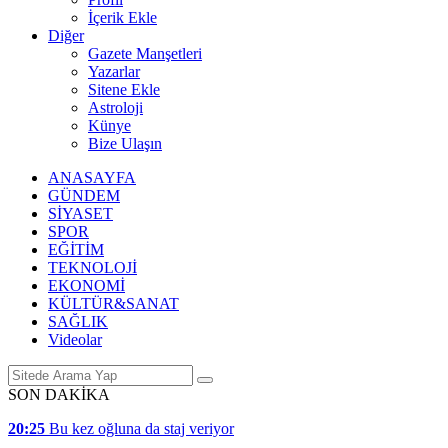
İçerik Ekle
Diğer
Gazete Manşetleri
Yazarlar
Sitene Ekle
Astroloji
Künye
Bize Ulaşın
ANASAYFA
GÜNDEM
SİYASET
SPOR
EĞİTİM
TEKNOLOJİ
EKONOMİ
KÜLTÜR&SANAT
SAĞLIK
Videolar
SON DAKİKA
20:25
Bu kez oğluna da staj veriyor