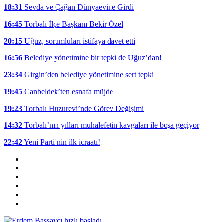
18:31
Sevda ve Çağan Dünyaevine Girdi
16:45
Torbalı İlçe Başkanı Bekir Özel
20:15
Uğuz, sorumluları istifaya davet etti
16:56
Belediye yönetimine bir tepki de Uğuz’dan!
23:34
Girgin’den belediye yönetimine sert tepki
19:45
Canbeldek’ten esnafa müjde
19:23
Torbalı Huzurevi’nde Görev Değişimi
14:32
Torbalı’nın yılları muhalefetin kavgaları ile boşa geçiyor
22:42
Yeni Parti’nin ilk icraatı!