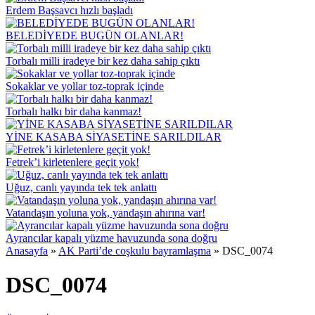
Erdem Başsavcı hızlı başladı
BELEDİYEDE BUGÜN OLANLAR!
Torbalı milli iradeye bir kez daha sahip çıktı
Sokaklar ve yollar toz-toprak içinde
Torbalı halkı bir daha kanmaz!
YİNE KASABA SİYASETİNE SARILDILAR
Fetrek’i kirletenlere geçit yok!
Uğuz, canlı yayında tek tek anlattı
Vatandaşın yoluna yok, yandaşın ahırına var!
Ayrancılar kapalı yüzme havuzunda sona doğru
Anasayfa
»
AK Parti’de coşkulu bayramlaşma
»
DSC_0074
DSC_0074