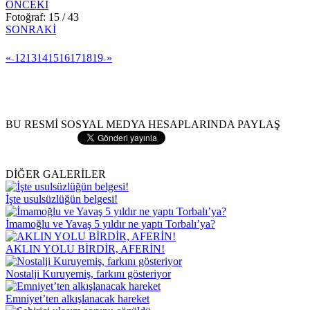
ÖNCEKİ
Fotoğraf: 15 / 43
SONRAKİ
«
12
13
14
15
16
17
18
19
»
<
>
BU RESMİ SOSYAL MEDYA HESAPLARINDA PAYLAŞ
DİĞER GALERİLER
İşte usulsüzlüğün belgesi!
İmamoğlu ve Yavaş 5 yıldır ne yaptı Torbalı’ya?
AKLIN YOLU BİRDİR, AFERİN!
Nostalji Kuruyemiş, farkını gösteriyor
Emniyet’ten alkışlanacak hareket