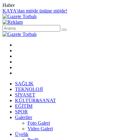
Haber
KAYA'dan müjde üstüne müjde!
SAĞLIK
TEKNOLOJİ
SİYASET
KÜLTÜR&SANAT
EĞİTİM
SPOR
Galeriler
Foto Galeri
Video Galeri
Üyelik
Profil