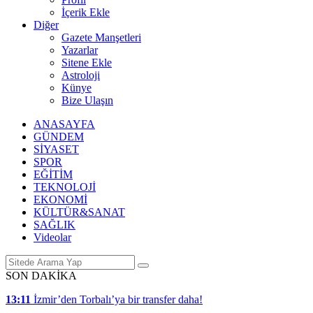
İçerik Ekle
Diğer
Gazete Manşetleri
Yazarlar
Sitene Ekle
Astroloji
Künye
Bize Ulaşın
ANASAYFA
GÜNDEM
SİYASET
SPOR
EĞİTİM
TEKNOLOJİ
EKONOMİ
KÜLTÜR&SANAT
SAĞLIK
Videolar
SON DAKİKA
13:11
İzmir’den Torbalı’ya bir transfer daha!