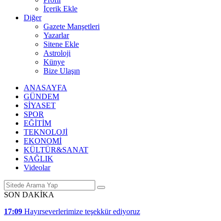
İçerik Ekle
Diğer
Gazete Manşetleri
Yazarlar
Sitene Ekle
Astroloji
Künye
Bize Ulaşın
ANASAYFA
GÜNDEM
SİYASET
SPOR
EĞİTİM
TEKNOLOJİ
EKONOMİ
KÜLTÜR&SANAT
SAĞLIK
Videolar
SON DAKİKA
17:09
Hayırseverlerimize teşekkür ediyoruz