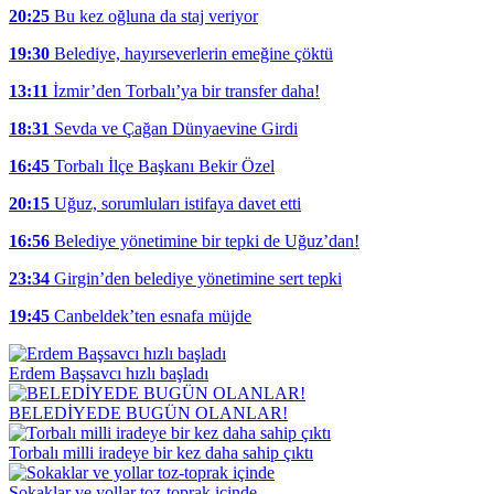
20:25
Bu kez oğluna da staj veriyor
19:30
Belediye, hayırseverlerin emeğine çöktü
13:11
İzmir’den Torbalı’ya bir transfer daha!
18:31
Sevda ve Çağan Dünyaevine Girdi
16:45
Torbalı İlçe Başkanı Bekir Özel
20:15
Uğuz, sorumluları istifaya davet etti
16:56
Belediye yönetimine bir tepki de Uğuz’dan!
23:34
Girgin’den belediye yönetimine sert tepki
19:45
Canbeldek’ten esnafa müjde
Erdem Başsavcı hızlı başladı
BELEDİYEDE BUGÜN OLANLAR!
Torbalı milli iradeye bir kez daha sahip çıktı
Sokaklar ve yollar toz-toprak içinde