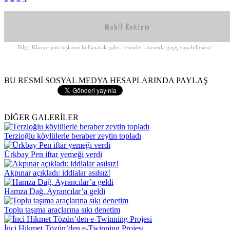
Bilgi: Klavye yön tuşlarını kullanarak galeri resimleri arasında geçiş yapabilirsiniz.
BU RESMİ SOSYAL MEDYA HESAPLARINDA PAYLAŞ
DİĞER GALERİLER
Terzioğlu köylülerle beraber zeytin topladı
Ürkbay Pen iftar yemeği verdi
Akpınar açıkladı: iddialar asılsız!
Hamza Dağ, Ayrancılar’a geldi
Toplu taşıma araçlarına sıkı denetim
İnci Hikmet Tözün’den e-Twinning Projesi