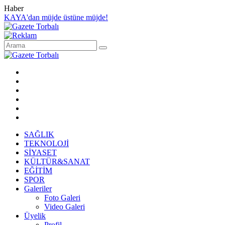
Haber
KAYA'dan müjde üstüne müjde!
SAĞLIK
TEKNOLOJİ
SİYASET
KÜLTÜR&SANAT
EĞİTİM
SPOR
Galeriler
Foto Galeri
Video Galeri
Üyelik
Profil