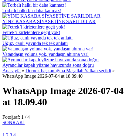
Torbalı halkı bir daha kanmaz!
YİNE KASABA SİYASETİNE SARILDILAR
Fetrek’i kirletenlere geçit yok!
Uğuz, canlı yayında tek tek anlattı
Vatandaşın yoluna yok, yandaşın ahırına var!
Ayrancılar kapalı yüzme havuzunda sona doğru
Anasayfa
»
Dernek başkanlığına Maşallah Yalkan seçildi
»
WhatsApp Image 2026-07-04 at 18.09.40
WhatsApp Image 2026-07-04
at 18.09.40
Fotoğraf: 1 / 4
SONRAKİ
1
2
3
4