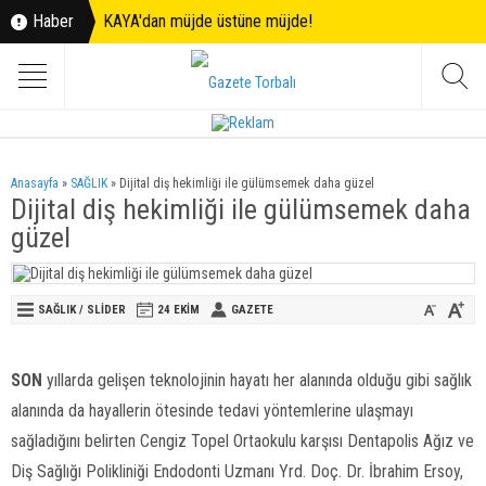
Haber
KAYA'dan müjde üstüne müjde!
Anasayfa
»
SAĞLIK
»
Dijital diş hekimliği ile gülümsemek daha güzel
Dijital diş hekimliği ile gülümsemek daha
güzel
SAĞLIK
/
SLİDER
24 EKIM
GAZETE
SON
yıllarda gelişen teknolojinin hayatı her alanında olduğu gibi sağlık
alanında da hayallerin ötesinde tedavi yöntemlerine ulaşmayı
sağladığını belirten Cengiz Topel Ortaokulu karşısı Dentapolis Ağız ve
Diş Sağlığı Polikliniği Endodonti Uzmanı Yrd. Doç. Dr. İbrahim Ersoy,