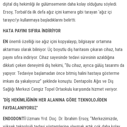
dijital diş hekimliği ile gülümsemenin daha kolay olduğunu söyledi.
Ersoy, Torbalı’da ilk defa ağız içini kamera gibi tarayan ‘ağız içi
tarayıcı’yı kullanmaya başladıklarını belirtti.
HATA PAYINI SIFIRA İNDİRİYOR
EN
önemli özelliği ise ağız içini kopyalayıp, bilgisayar ortamına
aktarması olarak biliniyor. Üç boyutlu diş haritasını çıkaran cihaz, hata
payını sıfıra indiriyor. Cihaz sayesinde tedavi süresinin azaldığına
dikkati çeken deneyimli diş hekimi, “Bu cihaz, ayrıca gülüş tasarımı da
yapıyor. Tedaviye başlamadan önce bitmiş halini hastaya gösterme
imkanı da yakalıyoruz” şeklinde konuştu. Dentapolis Ağıs ve Diş
Sağlığı Merkezi Cengiz Topel Ortaokulu karşısında hizmet veriyor.
‘DİŞ HEKİMLİĞİNİN HER ALANINA GÖRE TEKNOLOJİDEN
FAYDALANIYORUZ’
ENDODONTİ
Uzmanı Yrd. Doç. Dr. İbrahim Ersoy, “Merkezimizde,
yüksek teknolojili tedavi yöntemlerine ulaşmak artık çok daha kolay.