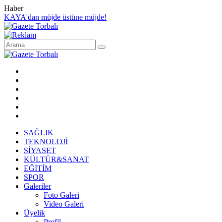
Haber
KAYA'dan müjde üstüne müjde!
SAĞLIK
TEKNOLOJİ
SİYASET
KÜLTÜR&SANAT
EĞİTİM
SPOR
Galeriler
Foto Galeri
Video Galeri
Üyelik
Profil