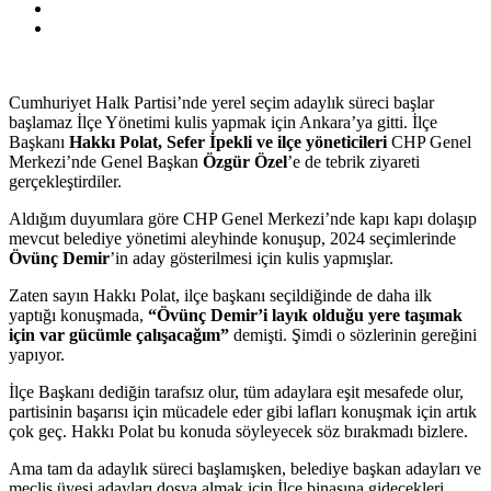
Cumhuriyet Halk Partisi’nde yerel seçim adaylık süreci başlar
başlamaz İlçe Yönetimi kulis yapmak için Ankara’ya gitti. İlçe
Başkanı
Hakkı Polat, Sefer İpekli ve ilçe yöneticileri
CHP Genel
Merkezi’nde Genel Başkan
Özgür Özel
’e de tebrik ziyareti
gerçekleştirdiler.
Aldığım duyumlara göre CHP Genel Merkezi’nde kapı kapı dolaşıp
mevcut belediye yönetimi aleyhinde konuşup, 2024 seçimlerinde
Övünç Demir
’in aday gösterilmesi için kulis yapmışlar.
Zaten sayın Hakkı Polat, ilçe başkanı seçildiğinde de daha ilk
yaptığı konuşmada,
“Övünç Demir’i layık olduğu yere taşımak
için var gücümle çalışacağım”
demişti. Şimdi o sözlerinin gereğini
yapıyor.
İlçe Başkanı dediğin tarafsız olur, tüm adaylara eşit mesafede olur,
partisinin başarısı için mücadele eder gibi lafları konuşmak için artık
çok geç. Hakkı Polat bu konuda söyleyecek söz bırakmadı bizlere.
Ama tam da adaylık süreci başlamışken, belediye başkan adayları ve
meclis üyesi adayları dosya almak için İlçe binasına gidecekleri