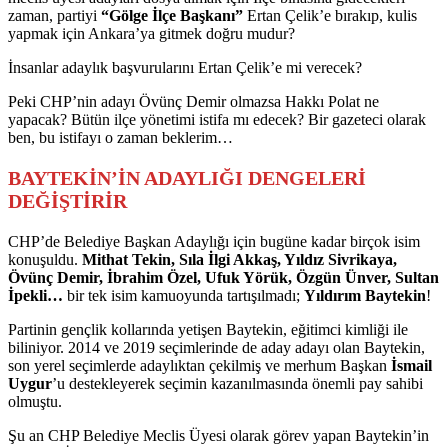
zaman, partiyi
“Gölge İlçe Başkanı”
Ertan Çelik’e bırakıp, kulis
yapmak için Ankara’ya gitmek doğru mudur?
İnsanlar adaylık başvurularını Ertan Çelik’e mi verecek?
Peki CHP’nin adayı Övünç Demir olmazsa Hakkı Polat ne
yapacak? Bütün ilçe yönetimi istifa mı edecek? Bir gazeteci olarak
ben, bu istifayı o zaman beklerim…
BAYTEKİN’İN ADAYLIĞI DENGELERİ
DEĞİŞTİRİR
CHP’de Belediye Başkan Adaylığı için bugüne kadar birçok isim
konuşuldu.
Mithat Tekin, Sıla İlgi Akkaş, Yıldız Sivrikaya,
Övünç Demir, İbrahim Özel, Ufuk Yörük, Özgün Ünver, Sultan
İpekli…
bir tek isim kamuoyunda tartışılmadı;
Yıldırım Baytekin
!
Partinin gençlik kollarında yetişen Baytekin, eğitimci kimliği ile
biliniyor. 2014 ve 2019 seçimlerinde de aday adayı olan Baytekin,
son yerel seçimlerde adaylıktan çekilmiş ve merhum Başkan
İsmail
Uygur
’u destekleyerek seçimin kazanılmasında önemli pay sahibi
olmuştu.
Şu an CHP Belediye Meclis Üyesi olarak görev yapan Baytekin’in