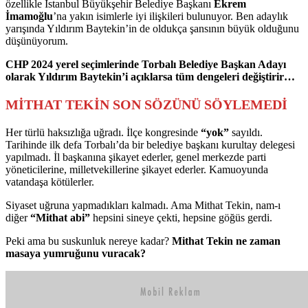
özellikle İstanbul Büyükşehir Belediye Başkanı
Ekrem
İmamoğlu
’na yakın isimlerle iyi ilişkileri bulunuyor. Ben adaylık
yarışında Yıldırım Baytekin’in de oldukça şansının büyük olduğunu
düşünüyorum.
CHP 2024 yerel seçimlerinde Torbalı Belediye Başkan Adayı
olarak Yıldırım Baytekin’i açıklarsa tüm dengeleri değiştirir…
MİTHAT TEKİN SON SÖZÜNÜ SÖYLEMEDİ
Her türlü haksızlığa uğradı. İlçe kongresinde
“yok”
sayıldı.
Tarihinde ilk defa Torbalı’da bir belediye başkanı kurultay delegesi
yapılmadı. İl başkanına şikayet ederler, genel merkezde parti
yöneticilerine, milletvekillerine şikayet ederler. Kamuoyunda
vatandaşa kötülerler.
Siyaset uğruna yapmadıkları kalmadı. Ama Mithat Tekin, nam-ı
diğer
“Mithat abi”
hepsini sineye çekti, hepsine göğüs gerdi.
Peki ama bu suskunluk nereye kadar?
Mithat Tekin ne zaman
masaya yumruğunu vuracak?