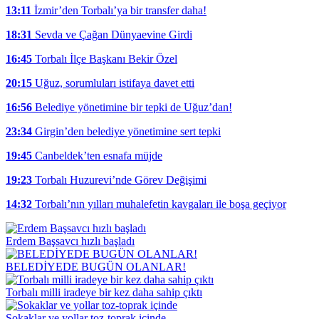
13:11
İzmir’den Torbalı’ya bir transfer daha!
18:31
Sevda ve Çağan Dünyaevine Girdi
16:45
Torbalı İlçe Başkanı Bekir Özel
20:15
Uğuz, sorumluları istifaya davet etti
16:56
Belediye yönetimine bir tepki de Uğuz’dan!
23:34
Girgin’den belediye yönetimine sert tepki
19:45
Canbeldek’ten esnafa müjde
19:23
Torbalı Huzurevi’nde Görev Değişimi
14:32
Torbalı’nın yılları muhalefetin kavgaları ile boşa geçiyor
Erdem Başsavcı hızlı başladı
BELEDİYEDE BUGÜN OLANLAR!
Torbalı milli iradeye bir kez daha sahip çıktı
Sokaklar ve yollar toz-toprak içinde