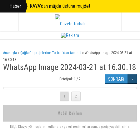
Haber
KAYA'dan müjde üstüne müjde!
Anasayfa
»
Çağlar’ın projelerine Torbalı’dan tam not
»
WhatsApp Image 2024-03-21 at
16.30.18
WhatsApp Image 2024-03-21 at 16.30.18
SONRAKİ
Fotoğraf: 1 / 2
1
2
Bilgi: Klavye yön tuşlarını kullanarak galeri resimleri arasında geçiş yapabilirsiniz.