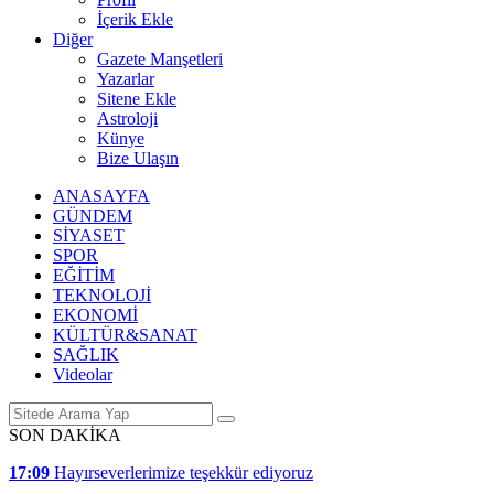
İçerik Ekle
Diğer
Gazete Manşetleri
Yazarlar
Sitene Ekle
Astroloji
Künye
Bize Ulaşın
ANASAYFA
GÜNDEM
SİYASET
SPOR
EĞİTİM
TEKNOLOJİ
EKONOMİ
KÜLTÜR&SANAT
SAĞLIK
Videolar
SON DAKİKA
17:09
Hayırseverlerimize teşekkür ediyoruz