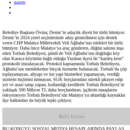
gazete
Belediye Başkanı Övünç Demir’in adaylık diyeti bir türlü bitmiyor.
Demir’in 2024 yerel seçimlerinde aday gösterilmesi için destek
veren CHP Malatya Milletvekili Veli Ağbaba’nın istekleri bir türlü
bitmiyor. Daha önce Malatya’ya araç gönderen, düğün salonu inşa
eden Torbalı Belediyesi, şimdi de Veli Ağbaba’nın doğduğu köy
olan Karaca köyünün bağlı olduğu Yazıhan ilçesi ile “kardeş kent”
protokolü imzalayacak. Protokol kapsamında Torbalı Belediyesi,
Ağbaba’nın memleketine birçok hizmette bulunacak. Torbalı’da çöp
toplayamayan, altyapı ve üst yapı hizmetleri yapamayan, verdiği
sözlerin hiçbirini tutmayan, SGK borçlarından sürekli şikayet edip
yer ve arazi satışı yapan, kullandığı kredilerle Torbalı Belediyesi’ni
yaklaşık 500 Milyon TL daha borçlandıran, işçilerin maaşlarını
ödeyemeyen Torbalı Belediyesi’nin Malatya’ya aktardığı kaynaklar
ilçe halkından da büyük tepki çekiyor.
BU KONUYU SOSYAL MEDYA HESAPLARINDA PAYLAŞ