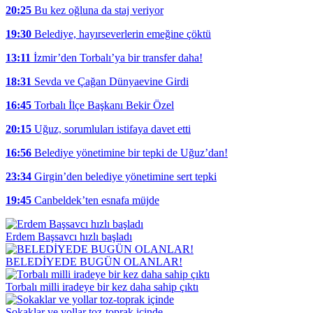
20:25
Bu kez oğluna da staj veriyor
19:30
Belediye, hayırseverlerin emeğine çöktü
13:11
İzmir’den Torbalı’ya bir transfer daha!
18:31
Sevda ve Çağan Dünyaevine Girdi
16:45
Torbalı İlçe Başkanı Bekir Özel
20:15
Uğuz, sorumluları istifaya davet etti
16:56
Belediye yönetimine bir tepki de Uğuz’dan!
23:34
Girgin’den belediye yönetimine sert tepki
19:45
Canbeldek’ten esnafa müjde
Erdem Başsavcı hızlı başladı
BELEDİYEDE BUGÜN OLANLAR!
Torbalı milli iradeye bir kez daha sahip çıktı
Sokaklar ve yollar toz-toprak içinde