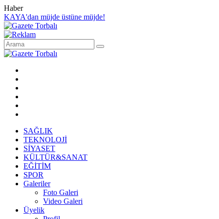
Haber
KAYA'dan müjde üstüne müjde!
SAĞLIK
TEKNOLOJİ
SİYASET
KÜLTÜR&SANAT
EĞİTİM
SPOR
Galeriler
Foto Galeri
Video Galeri
Üyelik
Profil