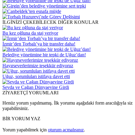
İLGİNİZİ ÇEKEBİLECEK DİĞER KONULAR
Bu kez oğluna da staj veriyor
İzmir’den Torbalı’ya bir transfer daha!
Belediye yönetimine bir tepki de Uğuz’dan!
Hayırseverlerimize teşekkür ediyoruz
Uğuz, sorumluları istifaya davet etti
Sevda ve Çağan Dünyaevine Girdi
ZİYARETÇİ YORUMLARI
Henüz yorum yapılmamış. İlk yorumu aşağıdaki form aracılığıyla siz
yapabilirsiniz.
BİR YORUM YAZ
Yorum yapabilmek için
oturum açmalısınız
.