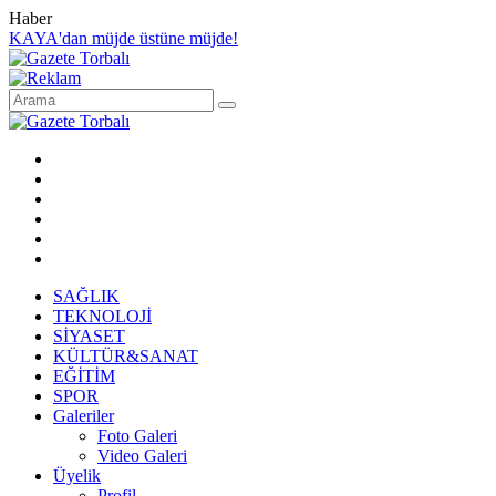
Haber
KAYA'dan müjde üstüne müjde!
SAĞLIK
TEKNOLOJİ
SİYASET
KÜLTÜR&SANAT
EĞİTİM
SPOR
Galeriler
Foto Galeri
Video Galeri
Üyelik
Profil