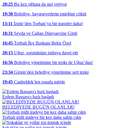
20:25
Bu kez oğluna da staj veriyor
19:30
Belediye, hayırseverlerin emeğine çöktü
13:11
İzmir’den Torbalı’ya bir transfer daha!
18:31
Sevda ve Çağan Dünyaevine Girdi
16:45
Torbalı İlçe Başkanı Bekir Özel
20:15
Uğuz, sorumluları istifaya davet etti
16:56
Belediye yönetimine bir tepki de Uğuz’dan!
23:34
Girgin’den belediye yönetimine sert tepki
19:45
Canbeldek’ten esnafa müjde
Erdem Başsavcı hızlı başladı
BELEDİYEDE BUGÜN OLANLAR!
Torbalı milli iradeye bir kez daha sahip çıktı
Sokaklar ve yollar toz-toprak içinde