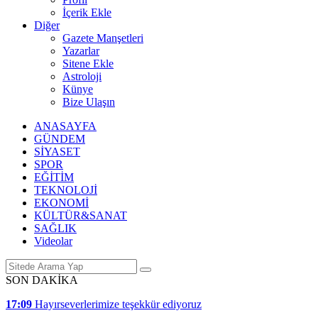
İçerik Ekle
Diğer
Gazete Manşetleri
Yazarlar
Sitene Ekle
Astroloji
Künye
Bize Ulaşın
ANASAYFA
GÜNDEM
SİYASET
SPOR
EĞİTİM
TEKNOLOJİ
EKONOMİ
KÜLTÜR&SANAT
SAĞLIK
Videolar
SON DAKİKA
17:09
Hayırseverlerimize teşekkür ediyoruz