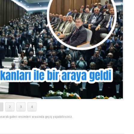
2
3
4
lanarak galeri resimleri arasında geçiş yapabilirsiniz.