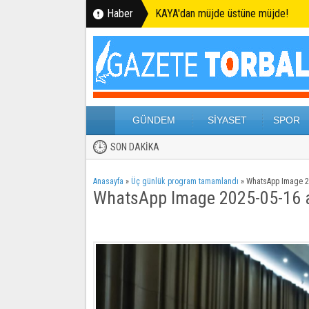
Haber
KAYA'dan müjde üstüne müjde!
GÜNDEM
SİYASET
SPOR
SON DAKİKA
Anasayfa
»
Üç günlük program tamamlandı
»
WhatsApp Image 20
WhatsApp Image 2025-05-16 a