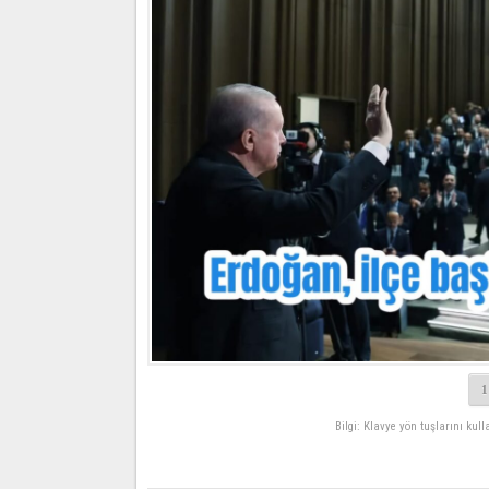
1
Bilgi: Klavye yön tuşlarını kul