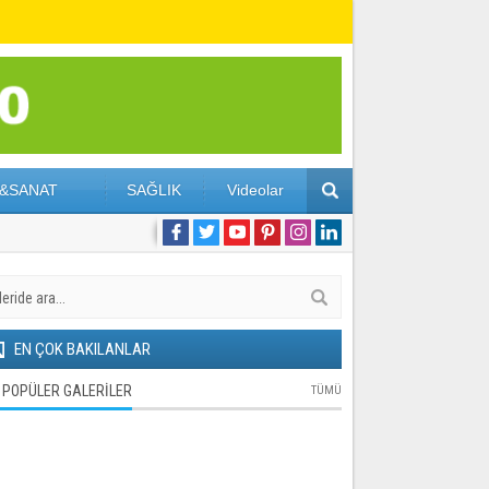
&SANAT
SAĞLIK
Videolar
EN ÇOK BAKILANLAR
POPÜLER GALERİLER
TÜMÜ