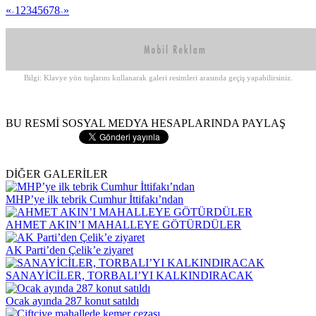
«
1
2
3
4
5
6
7
8
»
<
>
Bilgi: Klavye yön tuşlarını kullanarak galeri resimleri arasında geçiş yapabilirsiniz.
BU RESMİ SOSYAL MEDYA HESAPLARINDA PAYLAŞ
DİĞER GALERİLER
MHP’ye ilk tebrik Cumhur İttifakı’ndan
AHMET AKIN’I MAHALLEYE GÖTÜRDÜLER
AK Parti’den Çelik’e ziyaret
SANAYİCİLER, TORBALI’YI KALKINDIRACAK
Ocak ayında 287 konut satıldı