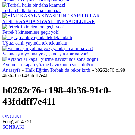
Torbalı halkı bir daha kanmaz!
YİNE KASABA SİYASETİNE SARILDILAR
Fetrek’i kirletenlere geçit yok!
Uğuz, canlı yayında tek tek anlattı
Vatandaşın yoluna yok, yandaşın ahırına var!
Ayrancılar kapalı yüzme havuzunda sona doğru
Anasayfa
»
Halk Eğitim Torbalı’da rekor kırdı
»
b0262c76-c198-
4b36-91c0-43fddff7e411
b0262c76-c198-4b36-91c0-
43fddff7e411
ÖNCEKİ
Fotoğraf: 4 / 21
SONRAKİ