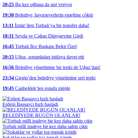
20:25
Bu kez oğluna da staj veriyor
19:30
Belediye, hayırseverlerin emeğine çöktü
13:11
İzmir’den Torbalı’ya bir transfer daha!
18:31
Sevda ve Çağan Dünyaevine Girdi
16:45
Torbalı İlçe Başkanı Bekir Özel
20:15
Uğuz, sorumluları istifaya davet etti
16:56
Belediye yönetimine bir tepki de Uğuz’dan!
23:34
Girgin’den belediye yönetimine sert tepki
19:45
Canbeldek’ten esnafa müjde
Erdem Başsavcı hızlı başladı
BELEDİYEDE BUGÜN OLANLAR!
Torbalı milli iradeye bir kez daha sahip çıktı
Sokaklar ve yollar toz-toprak içinde