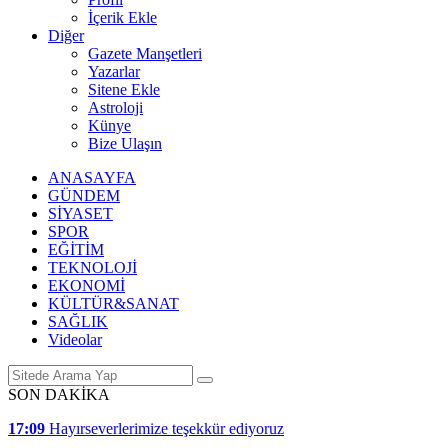
İçerik Ekle
Diğer
Gazete Manşetleri
Yazarlar
Sitene Ekle
Astroloji
Künye
Bize Ulaşın
ANASAYFA
GÜNDEM
SİYASET
SPOR
EĞİTİM
TEKNOLOJİ
EKONOMİ
KÜLTÜR&SANAT
SAĞLIK
Videolar
SON DAKİKA
17:09
Hayırseverlerimize teşekkür ediyoruz