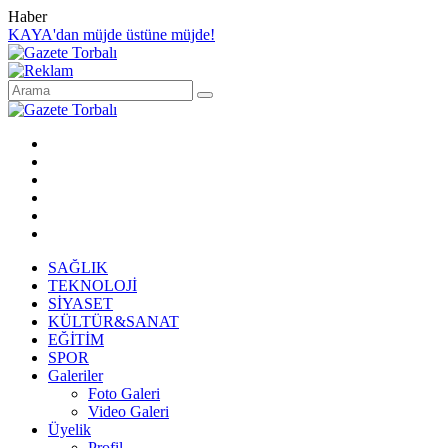
Haber
KAYA'dan müjde üstüne müjde!
SAĞLIK
TEKNOLOJİ
SİYASET
KÜLTÜR&SANAT
EĞİTİM
SPOR
Galeriler
Foto Galeri
Video Galeri
Üyelik
Profil