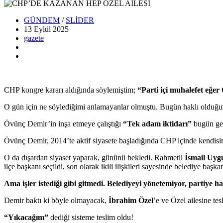
GÜNDEM
/
SLİDER
13 Eylül
2025
gazete
CHP kongre kararı aldığında söylemiştim;
“Parti içi muhalefet eğe
O gün için ne söylediğimi anlamayanlar olmuştu. Bugün haklı olduğum
Övünç Demir’in inşa etmeye çalıştığı
“Tek adam iktidarı”
bugün ger
Övünç Demir, 2014’te aktif siyasete başladığında CHP içinde kendisine 
O da dışardan siyaset yaparak, gününü bekledi. Rahmetli
İsmail Uyg
ilçe başkanı seçildi, son olarak ikili ilişkileri sayesinde belediye başk
Ama işler istediği gibi gitmedi. Belediyeyi yönetemiyor, partiye 
Demir baktı ki böyle olmayacak,
İbrahim Özel
’e ve Özel ailesine tes
“Yıkacağım”
dediği sisteme teslim oldu!