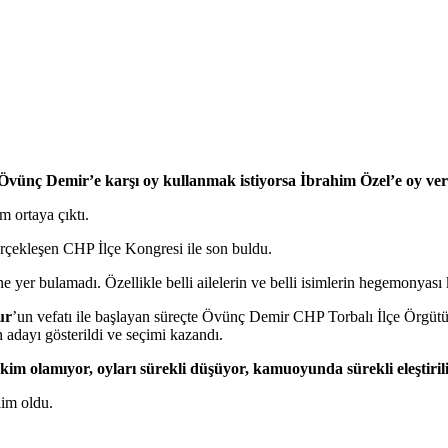
r Övünç Demir’e karşı oy kullanmak istiyorsa İbrahim Özel’e oy ve
 ortaya çıktı.
çekleşen CHP İlçe Kongresi ile son buldu.
yer bulamadı. Özellikle belli ailelerin ve belli isimlerin hegemonyası k
ur
’un vefatı ile başlayan süreçte Övünç Demir CHP Torbalı İlçe Örgüt
an adayı gösterildi ve seçimi kazandı.
hakim olamıyor, oyları sürekli düşüyor, kamuoyunda sürekli eleştiri
lim oldu.