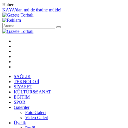
Haber
KAYA'dan müjde üstüne müjde!
SAĞLIK
TEKNOLOJİ
SİYASET
KÜLTÜR&SANAT
EĞİTİM
SPOR
Galeriler
Foto Galeri
Video Galeri
Üyelik
Profil