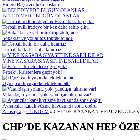
Erdem Başsavcı hızlı başladı
BELEDİYEDE BUGÜN OLANLAR!
Torbalı milli iradeye bir kez daha sahip çıktı
Sokaklar ve yollar toz-toprak içinde
Torbalı halkı bir daha kanmaz!
YİNE KASABA SİYASETİNE SARILDILAR
Fetrek’i kirletenlere geçit yok!
Uğuz, canlı yayında tek tek anlattı
Vatandaşın yoluna yok, yandaşın ahırına var!
Ayrancılar kapalı yüzme havuzunda sona doğru
Anasayfa
»
GÜNDEM
»
CHP’DE KAZANAN HEP ÖZEL AİLES
CHP’DE KAZANAN HEP ÖZEL