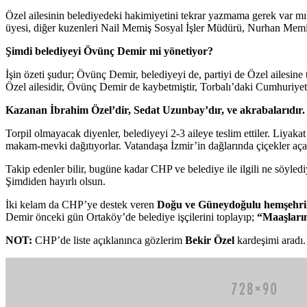
Özel ailesinin belediyedeki hakimiyetini tekrar yazmama gerek var m
üyesi, diğer kuzenleri Nail Memiş Sosyal İşler Müdürü, Nurhan M
Şimdi belediyeyi Övünç Demir mi yönetiyor?
İşin özeti şudur; Övünç Demir, belediyeyi de, partiyi de Özel ailesine 
Özel ailesidir, Övünç Demir de kaybetmiştir, Torbalı’daki Cumhuriyet 
Kazanan İbrahim Özel’dir, Sedat Uzunbay’dır, ve akrabalarıdır.
Torpil olmayacak diyenler, belediyeyi 2-3 aileye teslim ettiler. Liyakat
makam-mevki dağıtıyorlar. Vatandaşa İzmir’in dağlarında çiçekler açar
Takip edenler bilir, bugüne kadar CHP ve belediye ile ilgili ne söyl
Şimdiden hayırlı olsun.
İki kelam da CHP’ye destek veren
Doğu ve Güneydoğulu hemşehril
Demir önceki gün Ortaköy’de belediye işçilerini toplayıp;
“Maaşların
NOT:
CHP’de liste açıklanınca gözlerim
Bekir Özel
kardeşimi aradı