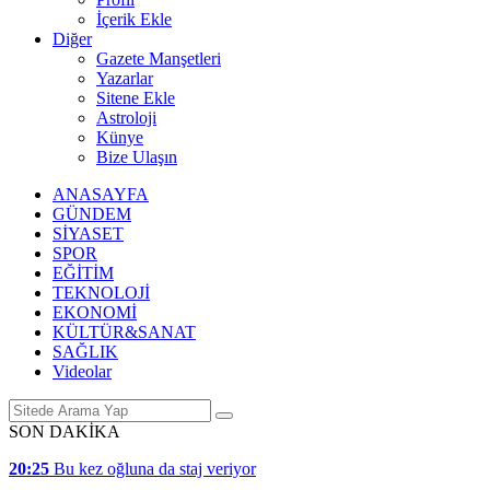
İçerik Ekle
Diğer
Gazete Manşetleri
Yazarlar
Sitene Ekle
Astroloji
Künye
Bize Ulaşın
ANASAYFA
GÜNDEM
SİYASET
SPOR
EĞİTİM
TEKNOLOJİ
EKONOMİ
KÜLTÜR&SANAT
SAĞLIK
Videolar
SON DAKİKA
20:25
Bu kez oğluna da staj veriyor