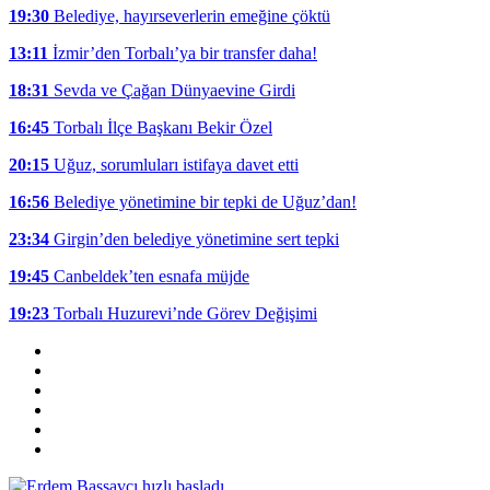
19:30
Belediye, hayırseverlerin emeğine çöktü
13:11
İzmir’den Torbalı’ya bir transfer daha!
18:31
Sevda ve Çağan Dünyaevine Girdi
16:45
Torbalı İlçe Başkanı Bekir Özel
20:15
Uğuz, sorumluları istifaya davet etti
16:56
Belediye yönetimine bir tepki de Uğuz’dan!
23:34
Girgin’den belediye yönetimine sert tepki
19:45
Canbeldek’ten esnafa müjde
19:23
Torbalı Huzurevi’nde Görev Değişimi