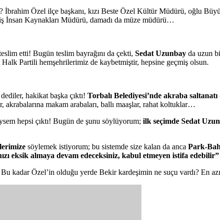
ı? İbrahim Özel ilçe başkanı, kızı Beste Özel Kültür Müdürü, oğlu Büy
emiş İnsan Kaynakları Müdürü, damadı da müze müdürü…
teslim etti! Bugün teslim bayrağını da çekti,
Sedat Uzunbay
da uzun bi
Halk Partili hemşehrilerimiz de kaybetmiştir, hepsine geçmiş olsun.
 dediler, hakikat başka çıktı!
Torbalı Belediyesi’nde akraba saltana
, akrabalarına makam arabaları, ballı maaşlar, rahat koltuklar…
ediysem hepsi çıktı! Bugün de şunu söylüyorum;
ilk seçimde Sedat Uzun
erimize
söylemek istiyorum; bu sistemde size kalan da anca
Park-Bahç
ızı eksik almaya devam edeceksiniz, kabul etmeyen istifa edebilir”
. Bu kadar Özel’in olduğu yerde Bekir kardeşimin ne suçu vardı? En a