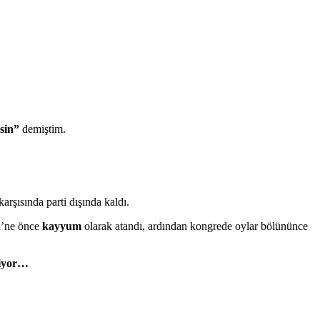
rsin”
demiştim.
arşısında parti dışında kaldı.
ü’ne önce
kayyum
olarak atandı, ardından kongrede oylar bölününce
liyor…