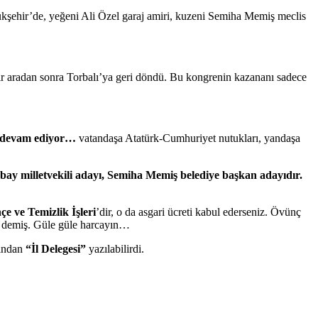
ükşehir’de, yeğeni Ali Özel garaj amiri, kuzeni Semiha Memiş meclis
r aradan sonra Torbalı’ya geri döndü. Bu kongrenin kazananı sadece
tı devam ediyor…
vatandaşa Atatürk-Cumhuriyet nutukları, yandaşa
bay milletvekili adayı, Semiha Memiş belediye başkan adayıdır.
e ve Temizlik İşleri
’dir, o da asgari ücreti kabul ederseniz. Övünç
demiş. Güle güle harcayın…
zından
“İl Delegesi”
yazılabilirdi.