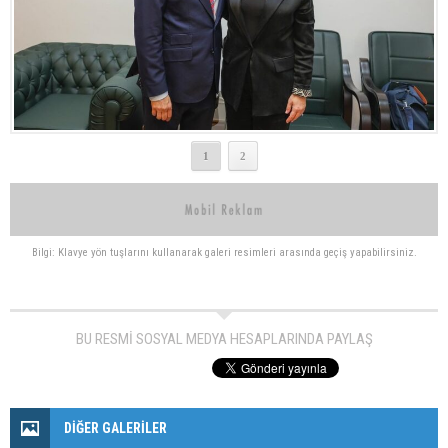
1
2
Bilgi: Klavye yön tuşlarını kullanarak galeri resimleri arasında geçiş yapabilirsiniz.
BU RESMİ SOSYAL MEDYA HESAPLARINDA PAYLAŞ
DİĞER GALERİLER