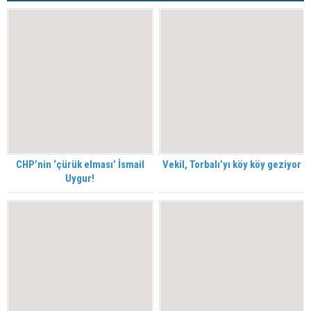
CHP’nin ‘çürük elması’ İsmail
Vekil, Torbalı’yı köy köy geziyor
Uygur!