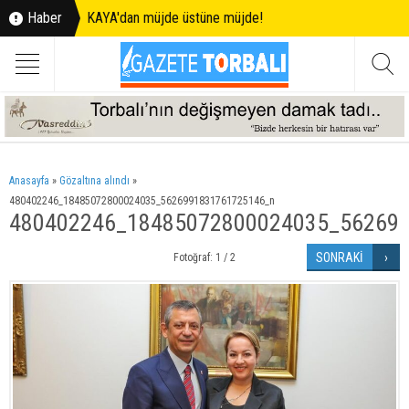
Haber
KAYA'dan müjde üstüne müjde!
Anasayfa
»
Gözaltına alındı
»
480402246_18485072800024035_5626991831761725146_n
480402246_18485072800024035_56269
SONRAKİ
Fotoğraf: 1 / 2