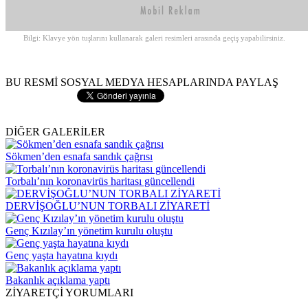
Bilgi: Klavye yön tuşlarını kullanarak galeri resimleri arasında geçiş yapabilirsiniz.
BU RESMİ SOSYAL MEDYA HESAPLARINDA PAYLAŞ
DİĞER GALERİLER
Sökmen’den esnafa sandık çağrısı
Torbalı’nın koronavirüs haritası güncellendi
DERVİŞOĞLU’NUN TORBALI ZİYARETİ
Genç Kızılay’ın yönetim kurulu oluştu
Genç yaşta hayatına kıydı
Bakanlık açıklama yaptı
ZİYARETÇİ YORUMLARI