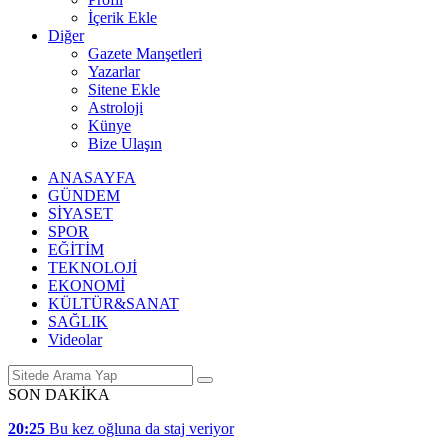
İçerik Ekle
Diğer
Gazete Manşetleri
Yazarlar
Sitene Ekle
Astroloji
Künye
Bize Ulaşın
ANASAYFA
GÜNDEM
SİYASET
SPOR
EĞİTİM
TEKNOLOJİ
EKONOMİ
KÜLTÜR&SANAT
SAĞLIK
Videolar
SON DAKİKA
20:25
Bu kez oğluna da staj veriyor