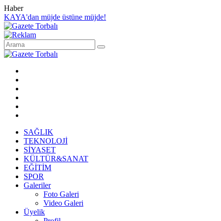
Haber
KAYA'dan müjde üstüne müjde!
SAĞLIK
TEKNOLOJİ
SİYASET
KÜLTÜR&SANAT
EĞİTİM
SPOR
Galeriler
Foto Galeri
Video Galeri
Üyelik
Profil