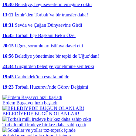
19:30
Belediye, hayırseverlerin emeğine çöktü
13:11
İzmir’den Torbalı’ya bir transfer daha!
18:31
Sevda ve Çağan Dünyaevine Girdi
16:45
Torbalı İlçe Başkanı Bekir Özel
20:15
Uğuz, sorumluları istifaya davet etti
16:56
Belediye yönetimine bir tepki de Uğuz’dan!
23:34
Girgin’den belediye yönetimine sert tepki
19:45
Canbeldek’ten esnafa müjde
19:23
Torbalı Huzurevi’nde Görev Değişimi
Erdem Başsavcı hızlı başladı
BELEDİYEDE BUGÜN OLANLAR!
Torbalı milli iradeye bir kez daha sahip çıktı
Sokaklar ve yollar toz-toprak içinde