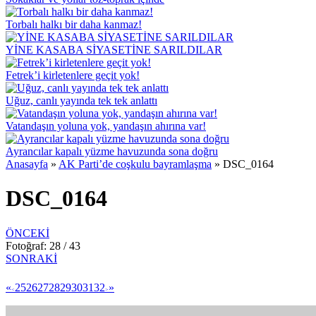
Torbalı halkı bir daha kanmaz!
YİNE KASABA SİYASETİNE SARILDILAR
Fetrek’i kirletenlere geçit yok!
Uğuz, canlı yayında tek tek anlattı
Vatandaşın yoluna yok, yandaşın ahırına var!
Ayrancılar kapalı yüzme havuzunda sona doğru
Anasayfa
»
AK Parti’de coşkulu bayramlaşma
»
DSC_0164
DSC_0164
ÖNCEKİ
Fotoğraf: 28 / 43
SONRAKİ
«
25
26
27
28
29
30
31
32
»
<
>