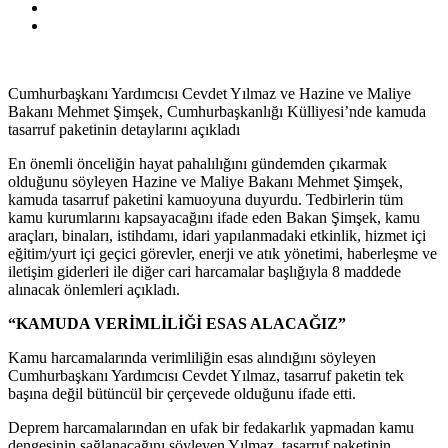
Cumhurbaşkanı Yardımcısı Cevdet Yılmaz ve Hazine ve Maliye
Bakanı Mehmet Şimşek, Cumhurbaşkanlığı Külliyesi’nde kamuda
tasarruf paketinin detaylarını açıkladı
En önemli önceliğin hayat pahalılığını gündemden çıkarmak
olduğunu söyleyen Hazine ve Maliye Bakanı Mehmet Şimşek,
kamuda tasarruf paketini kamuoyuna duyurdu. Tedbirlerin tüm
kamu kurumlarını kapsayacağını ifade eden Bakan Şimşek, kamu
araçları, binaları, istihdamı, idari yapılanmadaki etkinlik, hizmet içi
eğitim/yurt içi geçici görevler, enerji ve atık yönetimi, haberleşme ve
iletişim giderleri ile diğer cari harcamalar başlığıyla 8 maddede
alınacak önlemleri açıkladı.
“KAMUDA VERİMLİLİĞİ ESAS ALACAĞIZ”
Kamu harcamalarında verimliliğin esas alındığını söyleyen
Cumhurbaşkanı Yardımcısı Cevdet Yılmaz, tasarruf paketin tek
başına değil bütüncül bir çerçevede olduğunu ifade etti.
Deprem harcamalarından en ufak bir fedakarlık yapmadan kamu
dengesinin sağlanacağını söyleyen Yılmaz, tasarruf paketinin