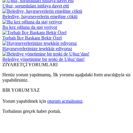
Uğuz, sorumluları istifaya davet etti
Belediye, hayırseverlerin emeğine çöktü
Bu kez oğluna da staj veriyor
Torbalı İlçe Başkanı Bekir Özel
Hayırseverlerimize teşekkür ediyoruz
Belediye yönetimine bir tepki de Uğuz’dan!
ZİYARETÇİ YORUMLARI
Henüz yorum yapılmamış. İlk yorumu aşağıdaki form aracılığıyla siz
yapabilirsiniz.
BİR YORUM YAZ
Yorum yapabilmek için
oturum açmalısınız
.
Torbalının gerçek haber portalı.