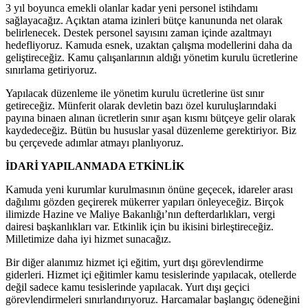
3 yıl boyunca emekli olanlar kadar yeni personel istihdamı
sağlayacağız. Açıktan atama izinleri bütçe kanununda net olarak
belirlenecek. Destek personel sayısını zaman içinde azaltmayı
hedefliyoruz. Kamuda esnek, uzaktan çalışma modellerini daha da
geliştireceğiz. Kamu çalışanlarının aldığı yönetim kurulu ücretlerine
sınırlama getiriyoruz.
Yapılacak düzenleme ile yönetim kurulu ücretlerine üst sınır
getireceğiz. Münferit olarak devletin bazı özel kuruluşlarındaki
payına binaen alınan ücretlerin sınır aşan kısmı bütçeye gelir olarak
kaydedeceğiz. Bütün bu hususlar yasal düzenleme gerektiriyor. Biz
bu çerçevede adımlar atmayı planlıyoruz.
İDARİ YAPILANMADA ETKİNLİK
Kamuda yeni kurumlar kurulmasının önüne geçecek, idareler arası
dağılımı gözden geçirerek mükerrer yapıları önleyeceğiz. Birçok
ilimizde Hazine ve Maliye Bakanlığı’nın defterdarlıkları, vergi
dairesi başkanlıkları var. Etkinlik için bu ikisini birleştireceğiz.
Milletimize daha iyi hizmet sunacağız.
Bir diğer alanımız hizmet içi eğitim, yurt dışı görevlendirme
giderleri. Hizmet içi eğitimler kamu tesislerinde yapılacak, otellerde
değil sadece kamu tesislerinde yapılacak. Yurt dışı geçici
görevlendirmeleri sınırlandırıyoruz. Harcamalar başlangıç ödeneğini