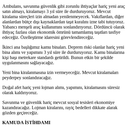
Ambulans, savunma güvenlik gibi zorunlu ihtiyaçlar hariç yeni araç
satın almayı, kiralamayı 3 yıl süre ile durduruyoruz. Mevcut
kiralama süreçleri izin almadan yenilenmeyecek. Vakıflardan, diğer
alanlardan bütçe dışı kaynaklardan taşıt kuralını izne tabi tutuyoruz.
Yabancı menşeli araç kullanımını sonlandırıyoruz. Dördüncü olarak
ihtiyaç fazlası olan ekonomik ömrünü tamamlamış taşıtları tasfiye
edeceğiz. Özelleştirme idaresini görevlendireceğiz.
İkinci ana başlığımız kamu binaları. Deprem riski olanlar hariç yeni
bina alımı ve yapımını 3 yıl süre ile durduruyoruz. Kamu binalarına
kişi başı metrekare standardı getirildi. Bunun etkin bir şekilde
uygulanmasını sağlayacağız.
Yeni bina kiralanmasına izin vermeyeceğiz. Mevcut kiralamaları
peyderpey sonlandıracağız.
Doğal afet hariç yeni lojman alımı, yapımını, kiralamasını süresiz
olarak kaldırıyoruz.
Savunma ve güvenlik hariç mevcut sosyal tesisleri ekonomiye
kazandıracağız. Lojman kiralarını, rayiç bedelleri dikkate alarak
gözden geçireceğiz.
KAMUDA İSTİHDAMI