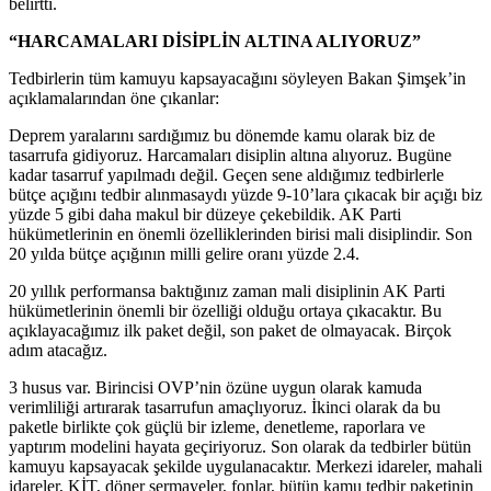
belirtti.
“HARCAMALARI DİSİPLİN ALTINA ALIYORUZ”
Tedbirlerin tüm kamuyu kapsayacağını söyleyen Bakan Şimşek’in
açıklamalarından öne çıkanlar:
Deprem yaralarını sardığımız bu dönemde kamu olarak biz de
tasarrufa gidiyoruz. Harcamaları disiplin altına alıyoruz. Bugüne
kadar tasarruf yapılmadı değil. Geçen sene aldığımız tedbirlerle
bütçe açığını tedbir alınmasaydı yüzde 9-10’lara çıkacak bir açığı biz
yüzde 5 gibi daha makul bir düzeye çekebildik. AK Parti
hükümetlerinin en önemli özelliklerinden birisi mali disiplindir. Son
20 yılda bütçe açığının milli gelire oranı yüzde 2.4.
20 yıllık performansa baktığınız zaman mali disiplinin AK Parti
hükümetlerinin önemli bir özelliği olduğu ortaya çıkacaktır. Bu
açıklayacağımız ilk paket değil, son paket de olmayacak. Birçok
adım atacağız.
3 husus var. Birincisi OVP’nin özüne uygun olarak kamuda
verimliliği artırarak tasarrufun amaçlıyoruz. İkinci olarak da bu
paketle birlikte çok güçlü bir izleme, denetleme, raporlara ve
yaptırım modelini hayata geçiriyoruz. Son olarak da tedbirler bütün
kamuyu kapsayacak şekilde uygulanacaktır. Merkezi idareler, mahali
idareler, KİT, döner sermayeler, fonlar, bütün kamu tedbir paketinin