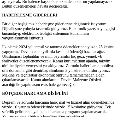
aşmayacak. Bu kaleme başka ödeneklerden aktarım yapılamayacak.
Bütün düzenlemeleri hayata geçireceğiz.
HABERLEŞME GİDERLERİ
Bir diğer başlığımız haberleşme giderlerine değinmek istiyorum.
Dijitalleşme yoluyla tasarrufa gidiyoruz. Elektronik yazışmaya geçişi
tamamlayıp elektronik tebligat sisteminin kullanımını
yaygınlaştırmak istiyoruz.
İlk olarak 2024 yılı temsil ve tanıtma ödeneklerinde yüzde 25 kesinti
yapıyoruz. Devam eden yıllarda kesintili ödeneği baz alacağız.
Uluslararası toplantılar ve milli bayramlar hiç gezi, yemek vb
faaliyetler düzenlenemeyecek. Kamu kurumlarının ajanda, takvim
türü hediyeler vermesini yasaklıyoruz. Zorunlu haller hariç mobilya,
ofis donanımı gibi demirbaş alımlarını 3 yıl süre ile durduruyoruz.
Makine ve teçhizatlar ekonomik ömrünü tamamlamadan elden
çıkarılamayacak. Kamu alımlarının Devlet Malzeme Ofisleri
aracılığı ile yapılmasını esas hale getireceğiz.
BÜTÇEDE HARCAMA DİSİPLİNİ
Deprem ve zorunlu harcama hariç mal ve hizmet alım ödeneklerinde
yüzde 10 yatırım ödeneklerinde yüzde 15 kesintiye gidiyoruz. Tek
seferlik gelirlere dayalı kalıcı harcama programı yapılamayacak.
Yatırım projeleri bütçe ödeneğine göre yönetilecek.