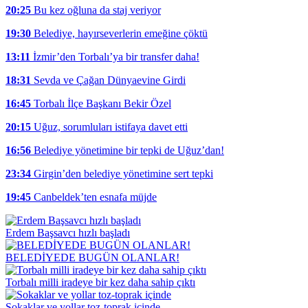
20:25
Bu kez oğluna da staj veriyor
19:30
Belediye, hayırseverlerin emeğine çöktü
13:11
İzmir’den Torbalı’ya bir transfer daha!
18:31
Sevda ve Çağan Dünyaevine Girdi
16:45
Torbalı İlçe Başkanı Bekir Özel
20:15
Uğuz, sorumluları istifaya davet etti
16:56
Belediye yönetimine bir tepki de Uğuz’dan!
23:34
Girgin’den belediye yönetimine sert tepki
19:45
Canbeldek’ten esnafa müjde
Erdem Başsavcı hızlı başladı
BELEDİYEDE BUGÜN OLANLAR!
Torbalı milli iradeye bir kez daha sahip çıktı
Sokaklar ve yollar toz-toprak içinde