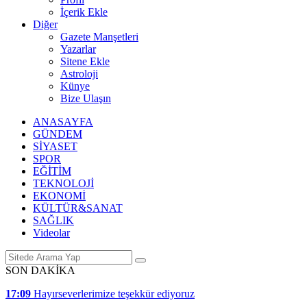
İçerik Ekle
Diğer
Gazete Manşetleri
Yazarlar
Sitene Ekle
Astroloji
Künye
Bize Ulaşın
ANASAYFA
GÜNDEM
SİYASET
SPOR
EĞİTİM
TEKNOLOJİ
EKONOMİ
KÜLTÜR&SANAT
SAĞLIK
Videolar
SON DAKİKA
17:09
Hayırseverlerimize teşekkür ediyoruz