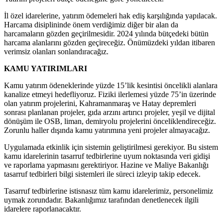
İl özel idarelerine, yatırım ödemeleri hak ediş karşılığında yapılacak.
Harcama disiplininde önem verdiğimiz diğer bir alan da
harcamaların gözden geçirilmesidir. 2024 yılında bütçedeki bütün
harcama alanlarını gözden geçireceğiz. Önümüzdeki yıldan itibaren
verimsiz olanları sonlandıracağız.
KAMU YATIRIMLARI
Kamu yatırım ödeneklerinde yüzde 15’lik kesintisi öncelikli alanlara
kanalize etmeyi hedefliyoruz. Fiziki ilerlemesi yüzde 75’in üzerinde
olan yatırım projelerini, Kahramanmaraş ve Hatay depremleri
sonrası planlanan projeler, gıda arzını artırıcı projeler, yeşil ve dijital
dönüşüm ile OSB, liman, demiryolu projelerini önceliklendireceğiz.
Zorunlu haller dışında kamu yatırımına yeni projeler almayacağız.
Uygulamada etkinlik için sistemin geliştirilmesi gerekiyor. Bu sistem
kamu idarelerinin tasarruf tedbirlerine uyum noktasında veri gidişi
ve raporlama yapmasını gerektiriyor. Hazine ve Maliye Bakanlığı
tasarruf tedbirleri bilgi sistemleri ile süreci izleyip takip edecek.
Tasarruf tedbirlerine istisnasız tüm kamu idarelerimiz, personelimiz
uymak zorundadır. Bakanlığımız tarafından denetlenecek ilgili
idarelere raporlanacaktır.