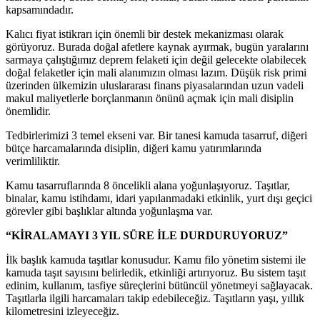
kapsamındadır.
Kalıcı fiyat istikrarı için önemli bir destek mekanizması olarak
görüyoruz. Burada doğal afetlere kaynak ayırmak, bugün yaralarını
sarmaya çalıştığımız deprem felaketi için değil gelecekte olabilecek
doğal felaketler için mali alanımızın olması lazım. Düşük risk primi
üzerinden ülkemizin uluslararası finans piyasalarından uzun vadeli
makul maliyetlerle borçlanmanın önünü açmak için mali disiplin
önemlidir.
Tedbirlerimizi 3 temel ekseni var. Bir tanesi kamuda tasarruf, diğeri
bütçe harcamalarında disiplin, diğeri kamu yatırımlarında
verimliliktir.
Kamu tasarruflarında 8 öncelikli alana yoğunlaşıyoruz. Taşıtlar,
binalar, kamu istihdamı, idari yapılanmadaki etkinlik, yurt dışı geçici
görevler gibi başlıklar altında yoğunlaşma var.
“KİRALAMAYI 3 YIL SÜRE İLE DURDURUYORUZ”
İlk başlık kamuda taşıtlar konusudur. Kamu filo yönetim sistemi ile
kamuda taşıt sayısını belirledik, etkinliği artırıyoruz. Bu sistem taşıt
edinim, kullanım, tasfiye süreçlerini bütüncül yönetmeyi sağlayacak.
Taşıtlarla ilgili harcamaları takip edebileceğiz. Taşıtların yaşı, yıllık
kilometresini izleyeceğiz.