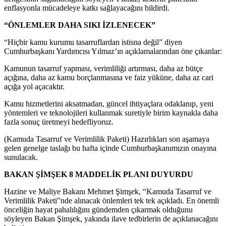
enflasyonla mücadeleye katkı sağlayacağını bildirdi.
“ÖNLEMLER DAHA SIKI İZLENECEK”
“Hiçbir kamu kurumu tasarruflardan istisna değil” diyen
Cumhurbaşkanı Yardımcısı Yılmaz’ın açıklamalarından öne çıkanlar:
Kamunun tasarruf yapması, verimliliği artırması, daha az bütçe
açığına, daha az kamu borçlanmasına ve faiz yüküne, daha az cari
açığa yol açacaktır.
Kamu hizmetlerini aksatmadan, güncel ihtiyaçlara odaklanıp, yeni
yöntemleri ve teknolojileri kullanmak suretiyle birim kaynakla daha
fazla sonuç üretmeyi hedefliyoruz.
(Kamuda Tasarruf ve Verimlilik Paketi) Hazırlıkları son aşamaya
gelen genelge taslağı bu hafta içinde Cumhurbaşkanımızın onayına
sunulacak.
BAKAN ŞİMŞEK 8 MADDELİK PLANI DUYURDU
Hazine ve Maliye Bakanı Mehmet Şimşek, “Kamuda Tasarruf ve
Verimlilik Paketi”nde alınacak önlemleri tek tek açıkladı. En önemli
önceliğin hayat pahalılığını gündemden çıkarmak olduğunu
söyleyen Bakan Şimşek, yakında ilave tedbirlerin de açıklanacağını