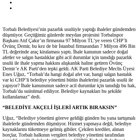
Torbalı Belediyesi’nin pazarlık usulüyle yaptığı ihaleler gündemden
düşmüyor. Geçtiğimiz günlerde meydan projesini Torbalıspor
Başkanı Atıf Çakır’ın firmasına 97 Milyon TL’ye veren CHP’li
Övünç Demir, bu kez de bir İstanbul firmasından 7 Milyon 496 Bin
TL değerinde araç kiralaması yaptı. İhale kanunun sadece doğal
afetler ve salgın hastalıklar gibi acil durumlar için tanıdığı pazarlık
usulü ile ihale yapma hakkını alışkanlık haline getiren Övünç
Demir’e AK Parti’den tepki geldi. AK Parti Belediye Meclis Üyesi
Enes Uğuz, “Torbalı’da hangi doğal afet var, hangi salgın hastalık
var ki CHP’li belediye yönetimi bütün ihalelerini pazarlık usulü ile
yapıyor? İhale kanununun sadece acil durumlar için tanıdığı bu hak,
Torbalı’da suiistimal ediliyor. Belediye kaynakları bu şekilde
kullanılamaz” dedi.
“BELEDİYE AKÇELİ İŞLERİ ARTIK BIRAKSIN”
Uğuz, “Belediye yönetimi göreve geldiği günden bu yana tartışmalı
ihalelerle gündemden düşmüyor. Hizmet yapmaya değil, belediye
kaynaklarını tüketmeye gelmiş gibiler. Çekilen krediler, alınan
borçlar, Torbalı halkının vergileri belediye yönetimi tarafından