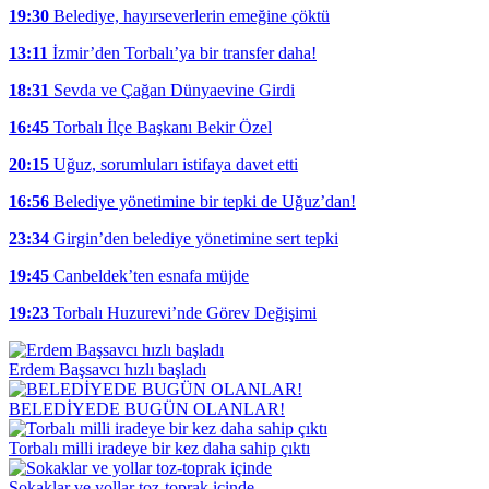
19:30
Belediye, hayırseverlerin emeğine çöktü
13:11
İzmir’den Torbalı’ya bir transfer daha!
18:31
Sevda ve Çağan Dünyaevine Girdi
16:45
Torbalı İlçe Başkanı Bekir Özel
20:15
Uğuz, sorumluları istifaya davet etti
16:56
Belediye yönetimine bir tepki de Uğuz’dan!
23:34
Girgin’den belediye yönetimine sert tepki
19:45
Canbeldek’ten esnafa müjde
19:23
Torbalı Huzurevi’nde Görev Değişimi
Erdem Başsavcı hızlı başladı
BELEDİYEDE BUGÜN OLANLAR!
Torbalı milli iradeye bir kez daha sahip çıktı
Sokaklar ve yollar toz-toprak içinde