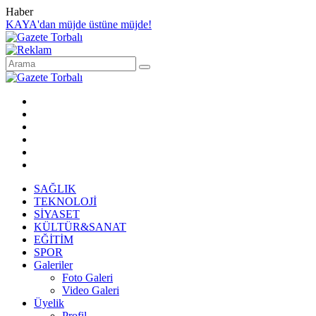
Haber
KAYA'dan müjde üstüne müjde!
SAĞLIK
TEKNOLOJİ
SİYASET
KÜLTÜR&SANAT
EĞİTİM
SPOR
Galeriler
Foto Galeri
Video Galeri
Üyelik
Profil