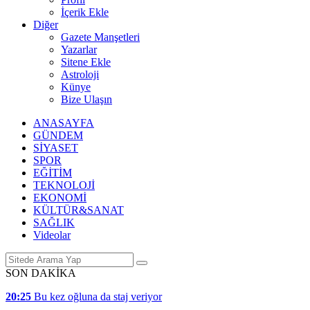
İçerik Ekle
Diğer
Gazete Manşetleri
Yazarlar
Sitene Ekle
Astroloji
Künye
Bize Ulaşın
ANASAYFA
GÜNDEM
SİYASET
SPOR
EĞİTİM
TEKNOLOJİ
EKONOMİ
KÜLTÜR&SANAT
SAĞLIK
Videolar
SON DAKİKA
20:25
Bu kez oğluna da staj veriyor