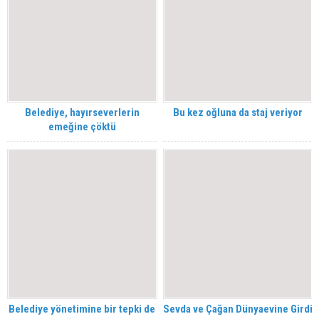
Belediye, hayırseverlerin
Bu kez oğluna da staj veriyor
emeğine çöktü
Belediye yönetimine bir tepki de
Sevda ve Çağan Dünyaevine Girdi